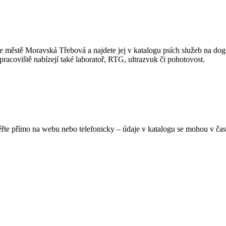
stě Moravská Třebová a najdete jej v katalogu psích služeb na dogslife
pracoviště nabízejí také laboratoř, RTG, ultrazvuk či pohotovost.
ěřte přímo na webu nebo telefonicky – údaje v katalogu se mohou v čas