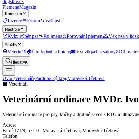
dogslife
.cz
Plemena
Magazín
Komunita
📋
Inzerce
💬
Fórum
🐾
Vaši psi
Nástroje
🧭
Kvíz: výběr psa
🐾
Psí jména
⚖️
Porovnání plemen
🕰️
Věk psa v lidsk
Služby
🏥
Veterináři
🏠
Útulky
🛏️
Psí hotely
🎓
Výcvik
✂️
Psí salony
🐶
Chovatel
Hledat
⌘K
Úvod
/
Veterináři
/
Pardubický kraj
/
Moravská Třebová
🏥
Veterináři
Veterinární ordinace MVDr. Iv
Veterinární ordinace pro psy, kočky a drobné savce s RTG a ultrazvu
Adresa
Farní 171/8, 571 01 Moravská Třebová
, Moravská Třebová
Telefon