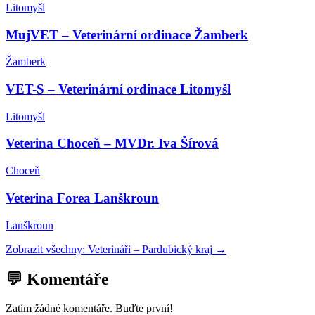
Litomyšl
MujVET – Veterinární ordinace Žamberk
Žamberk
VET-S – Veterinární ordinace Litomyšl
Litomyšl
Veterina Choceň – MVDr. Iva Šírová
Choceň
Veterina Forea Lanškroun
Lanškroun
Zobrazit všechny:
Veterináři
–
Pardubický kraj
→
💬 Komentáře
Zatím žádné komentáře. Buďte první!