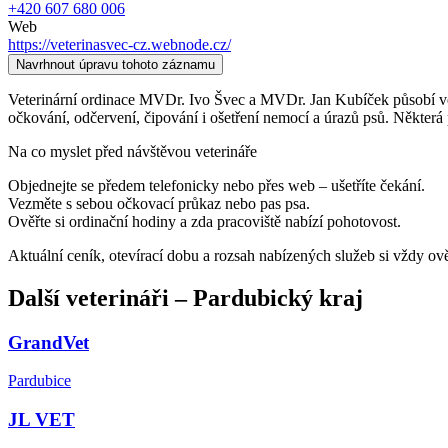
+420 607 680 006
Web
https://veterinasvec-cz.webnode.cz/
Navrhnout úpravu tohoto záznamu
Veterinární ordinace MVDr. Ivo Švec a MVDr. Jan Kubíček působí ve mě
očkování, odčervení, čipování i ošetření nemocí a úrazů psů. Některá 
Na co myslet před návštěvou veterináře
Objednejte se předem telefonicky nebo přes web – ušetříte čekání.
Vezměte s sebou očkovací průkaz nebo pas psa.
Ověřte si ordinační hodiny a zda pracoviště nabízí pohotovost.
Aktuální ceník, otevírací dobu a rozsah nabízených služeb si vždy ov
Další
veterináři
–
Pardubický kraj
GrandVet
Pardubice
JL VET