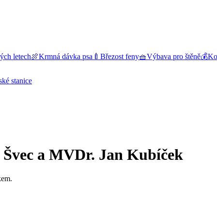
ých letech
🍖
Krmná dávka psa
🍼
Březost feny
🧺
Výbava pro štěně
💰
Kol
ské stanice
o Švec a MVDr. Jan Kubíček
kem.