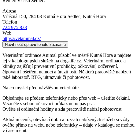
Reinert v části Sedlec.
Adresa
Vítězná 150, 284 03 Kutná Hora-Sedlec
, Kutná Hora
Telefon
724 975 833
Web
https://vetanimal.cz/
Navrhnout úpravu tohoto záznamu
Veterinární ordinace Animal působí ve městě Kutná Hora a najdete
jej v katalogu psích služeb na dogslife.cz. Veterinární ordinace a
kliniky zajišťují preventivní prohlídky, očkování, odčervení,
čipování i ošetření nemocí a úrazů psů. Některá pracoviště nabízejí
také laboratoř, RTG, ultrazvuk či pohotovost.
Na co myslet před návštěvou veterináře
Objednejte se předem telefonicky nebo přes web – ušetříte čekání.
Vezměte s sebou očkovací průkaz nebo pas psa.
Ověřte si ordinační hodiny a zda pracoviště nabízí pohotovost.
Aktuální ceník, otevírací dobu a rozsah nabízených služeb si vždy
ověřte přímo na webu nebo telefonicky – údaje v katalogu se mohou
v čase měnit.