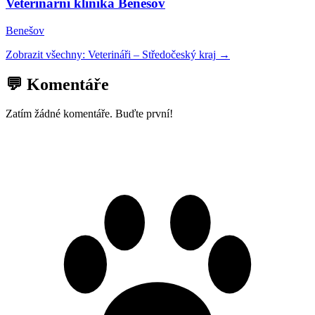
Veterinární klinika Benešov
Benešov
Zobrazit všechny:
Veterináři
–
Středočeský kraj
→
💬 Komentáře
Zatím žádné komentáře. Buďte první!