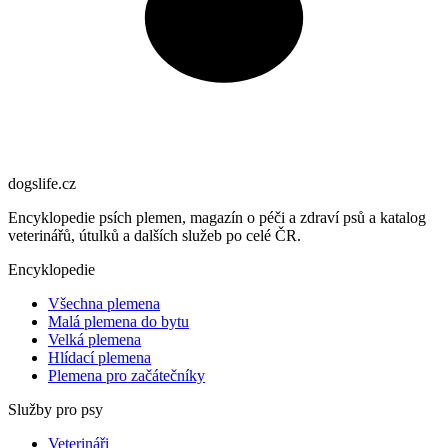
dogslife
.cz
Encyklopedie psích plemen, magazín o péči a zdraví psů a katalog
veterinářů, útulků a dalších služeb po celé ČR.
Encyklopedie
Všechna plemena
Malá plemena do bytu
Velká plemena
Hlídací plemena
Plemena pro začátečníky
Služby pro psy
Veterináři