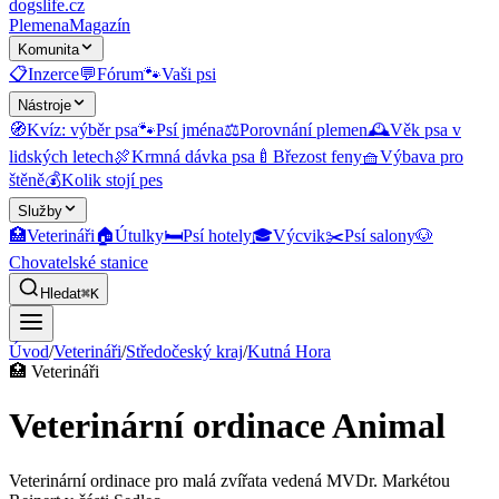
dogslife
.cz
Plemena
Magazín
Komunita
📋
Inzerce
💬
Fórum
🐾
Vaši psi
Nástroje
🧭
Kvíz: výběr psa
🐾
Psí jména
⚖️
Porovnání plemen
🕰️
Věk psa v
lidských letech
🍖
Krmná dávka psa
🍼
Březost feny
🧺
Výbava pro
štěně
💰
Kolik stojí pes
Služby
🏥
Veterináři
🏠
Útulky
🛏️
Psí hotely
🎓
Výcvik
✂️
Psí salony
🐶
Chovatelské stanice
Hledat
⌘K
Úvod
/
Veterináři
/
Středočeský kraj
/
Kutná Hora
🏥
Veterináři
Veterinární ordinace Animal
Veterinární ordinace pro malá zvířata vedená MVDr. Markétou