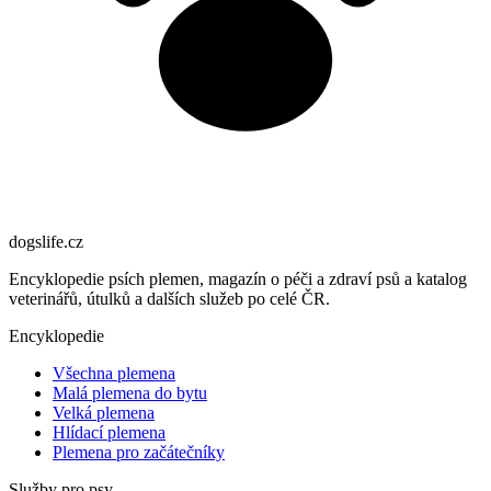
dogslife
.cz
Encyklopedie psích plemen, magazín o péči a zdraví psů a katalog
veterinářů, útulků a dalších služeb po celé ČR.
Encyklopedie
Všechna plemena
Malá plemena do bytu
Velká plemena
Hlídací plemena
Plemena pro začátečníky
Služby pro psy