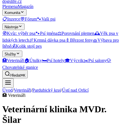
dogslife
.cz
Plemena
Magazín
Komunita
📋
Inzerce
💬
Fórum
🐾
Vaši psi
Nástroje
🧭
Kvíz: výběr psa
🐾
Psí jména
⚖️
Porovnání plemen
🕰️
Věk psa v
lidských letech
🍖
Krmná dávka psa
🍼
Březost feny
🧺
Výbava pro
štěně
💰
Kolik stojí pes
Služby
🏥
Veterináři
🏠
Útulky
🛏️
Psí hotely
🎓
Výcvik
✂️
Psí salony
🐶
Chovatelské stanice
Hledat
⌘K
Úvod
/
Veterináři
/
Pardubický kraj
/
Ústí nad Orlicí
🏥
Veterináři
Veterinární klinika MVDr.
Šilar