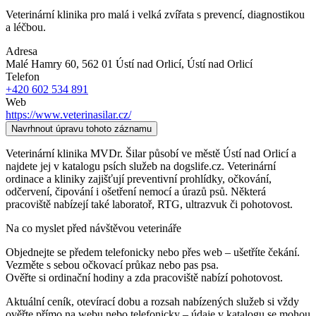
Veterinární klinika pro malá i velká zvířata s prevencí, diagnostikou
a léčbou.
Adresa
Malé Hamry 60, 562 01 Ústí nad Orlicí
, Ústí nad Orlicí
Telefon
+420 602 534 891
Web
https://www.veterinasilar.cz/
Navrhnout úpravu tohoto záznamu
Veterinární klinika MVDr. Šilar působí ve městě Ústí nad Orlicí a
najdete jej v katalogu psích služeb na dogslife.cz. Veterinární
ordinace a kliniky zajišťují preventivní prohlídky, očkování,
odčervení, čipování i ošetření nemocí a úrazů psů. Některá
pracoviště nabízejí také laboratoř, RTG, ultrazvuk či pohotovost.
Na co myslet před návštěvou veterináře
Objednejte se předem telefonicky nebo přes web – ušetříte čekání.
Vezměte s sebou očkovací průkaz nebo pas psa.
Ověřte si ordinační hodiny a zda pracoviště nabízí pohotovost.
Aktuální ceník, otevírací dobu a rozsah nabízených služeb si vždy
ověřte přímo na webu nebo telefonicky – údaje v katalogu se mohou