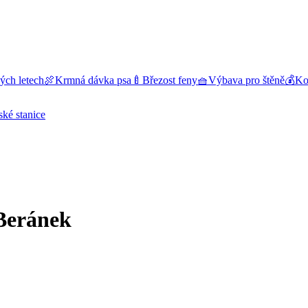
ých letech
🍖
Krmná dávka psa
🍼
Březost feny
🧺
Výbava pro štěně
💰
Kol
ské stanice
 Beránek