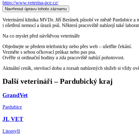
https://www.veterina-pce.cz/
Navrhnout úpravu tohoto záznamu
Veterinární klinika MVDr. Jiří Beránek působí ve městě Pardubice a naj
i ošetření nemocí a úrazů psů. Některá pracoviště nabízejí také labora
Na co myslet před návštěvou veterináře
Objednejte se předem telefonicky nebo přes web – ušetříte čekání.
Vezměte s sebou očkovací průkaz nebo pas psa.
Ověřte si ordinační hodiny a zda pracoviště nabízí pohotovost.
Aktuální ceník, otevírací dobu a rozsah nabízených služeb si vždy ov
Další
veterináři
–
Pardubický kraj
GrandVet
Pardubice
JL VET
Litomyšl