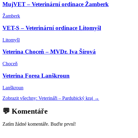
MujVET – Veterinární ordinace Žamberk
Žamberk
VET-S – Veterinární ordinace Litomyšl
Litomyšl
Veterina Choceň – MVDr. Iva Šírová
Choceň
Veterina Forea Lanškroun
Lanškroun
Zobrazit všechny:
Veterináři
–
Pardubický kraj
→
💬 Komentáře
Zatím žádné komentáře. Buďte první!