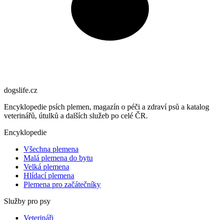
dogslife
.cz
Encyklopedie psích plemen, magazín o péči a zdraví psů a katalog
veterinářů, útulků a dalších služeb po celé ČR.
Encyklopedie
Všechna plemena
Malá plemena do bytu
Velká plemena
Hlídací plemena
Plemena pro začátečníky
Služby pro psy
Veterináři