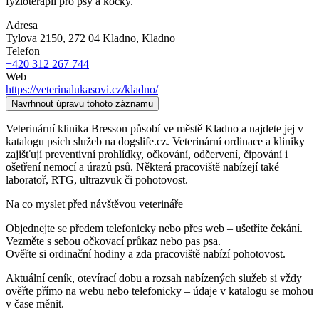
fyzioterapií pro psy a kočky.
Adresa
Tylova 2150, 272 04 Kladno
, Kladno
Telefon
+420 312 267 744
Web
https://veterinalukasovi.cz/kladno/
Navrhnout úpravu tohoto záznamu
Veterinární klinika Bresson působí ve městě Kladno a najdete jej v
katalogu psích služeb na dogslife.cz. Veterinární ordinace a kliniky
zajišťují preventivní prohlídky, očkování, odčervení, čipování i
ošetření nemocí a úrazů psů. Některá pracoviště nabízejí také
laboratoř, RTG, ultrazvuk či pohotovost.
Na co myslet před návštěvou veterináře
Objednejte se předem telefonicky nebo přes web – ušetříte čekání.
Vezměte s sebou očkovací průkaz nebo pas psa.
Ověřte si ordinační hodiny a zda pracoviště nabízí pohotovost.
Aktuální ceník, otevírací dobu a rozsah nabízených služeb si vždy
ověřte přímo na webu nebo telefonicky – údaje v katalogu se mohou
v čase měnit.