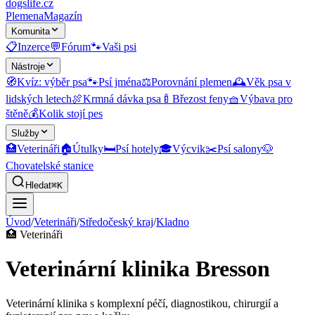
dogslife
.cz
Plemena
Magazín
Komunita
📋
Inzerce
💬
Fórum
🐾
Vaši psi
Nástroje
🧭
Kvíz: výběr psa
🐾
Psí jména
⚖️
Porovnání plemen
🕰️
Věk psa v
lidských letech
🍖
Krmná dávka psa
🍼
Březost feny
🧺
Výbava pro
štěně
💰
Kolik stojí pes
Služby
🏥
Veterináři
🏠
Útulky
🛏️
Psí hotely
🎓
Výcvik
✂️
Psí salony
🐶
Chovatelské stanice
Hledat
⌘K
Úvod
/
Veterináři
/
Středočeský kraj
/
Kladno
🏥
Veterináři
Veterinární klinika Bresson
Veterinární klinika s komplexní péčí, diagnostikou, chirurgií a