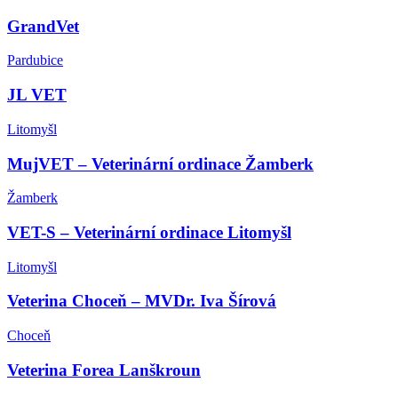
GrandVet
Pardubice
JL VET
Litomyšl
MujVET – Veterinární ordinace Žamberk
Žamberk
VET-S – Veterinární ordinace Litomyšl
Litomyšl
Veterina Choceň – MVDr. Iva Šírová
Choceň
Veterina Forea Lanškroun