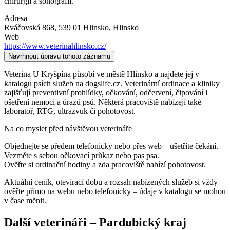
chirurgií a sonografií.
Adresa
Rváčovská 868, 539 01 Hlinsko
, Hlinsko
Web
https://www.veterinahlinsko.cz/
Navrhnout úpravu tohoto záznamu
Veterina U Kryšpína působí ve městě Hlinsko a najdete jej v
katalogu psích služeb na dogslife.cz. Veterinární ordinace a kliniky
zajišťují preventivní prohlídky, očkování, odčervení, čipování i
ošetření nemocí a úrazů psů. Některá pracoviště nabízejí také
laboratoř, RTG, ultrazvuk či pohotovost.
Na co myslet před návštěvou veterináře
Objednejte se předem telefonicky nebo přes web – ušetříte čekání.
Vezměte s sebou očkovací průkaz nebo pas psa.
Ověřte si ordinační hodiny a zda pracoviště nabízí pohotovost.
Aktuální ceník, otevírací dobu a rozsah nabízených služeb si vždy
ověřte přímo na webu nebo telefonicky – údaje v katalogu se mohou
v čase měnit.
Další
veterináři
–
Pardubický kraj