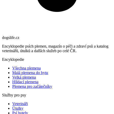
dogslife
.cz
Encyklopedie psích plemen, magazín o péči a zdraví psů a katalog
veterinářů, útulků a dalších služeb po celé ČR.
Encyklopedie
Všechna plemena
Malá plemena do bytu
Velká plemena
Hlídací plemena
Plemena pro začátečníky
Služby pro psy
Veterináři
Útulky
Psí hotely