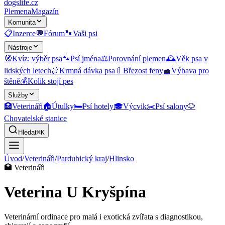
dogslife
.cz
Plemena
Magazín
Komunita
📋
Inzerce
💬
Fórum
🐾
Vaši psi
Nástroje
🧭
Kvíz: výběr psa
🐾
Psí jména
⚖️
Porovnání plemen
🕰️
Věk psa v
lidských letech
🍖
Krmná dávka psa
🍼
Březost feny
🧺
Výbava pro
štěně
💰
Kolik stojí pes
Služby
🏥
Veterináři
🏠
Útulky
🛏️
Psí hotely
🎓
Výcvik
✂️
Psí salony
🐶
Chovatelské stanice
Hledat
⌘K
Úvod
/
Veterináři
/
Pardubický kraj
/
Hlinsko
🏥
Veterináři
Veterina U Kryšpína
Veterinární ordinace pro malá i exotická zvířata s diagnostikou,