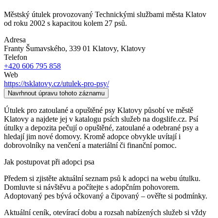
Městský útulek provozovaný Technickými službami města Klatov
od roku 2002 s kapacitou kolem 27 psů.
Adresa
Franty Šumavského, 339 01 Klatovy
, Klatovy
Telefon
+420 606 795 858
Web
https://tsklatovy.cz/utulek-pro-psy/
Navrhnout úpravu tohoto záznamu
Útulek pro zatoulané a opuštěné psy Klatovy působí ve městě
Klatovy a najdete jej v katalogu psích služeb na dogslife.cz. Psí
útulky a depozita pečují o opuštěné, zatoulané a odebrané psy a
hledají jim nové domovy. Kromě adopce obvykle uvítají i
dobrovolníky na venčení a materiální či finanční pomoc.
Jak postupovat při adopci psa
Předem si zjistěte aktuální seznam psů k adopci na webu útulku.
Domluvte si návštěvu a počítejte s adopčním pohovorem.
Adoptovaný pes bývá očkovaný a čipovaný – ověřte si podmínky.
Aktuální ceník, otevírací dobu a rozsah nabízených služeb si vždy