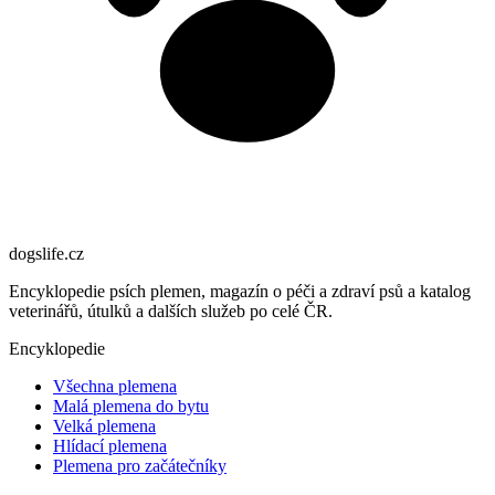
dogslife
.cz
Encyklopedie psích plemen, magazín o péči a zdraví psů a katalog
veterinářů, útulků a dalších služeb po celé ČR.
Encyklopedie
Všechna plemena
Malá plemena do bytu
Velká plemena
Hlídací plemena
Plemena pro začátečníky