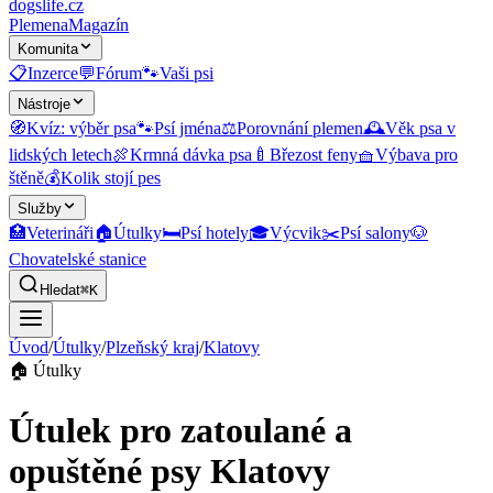
dogslife
.cz
Plemena
Magazín
Komunita
📋
Inzerce
💬
Fórum
🐾
Vaši psi
Nástroje
🧭
Kvíz: výběr psa
🐾
Psí jména
⚖️
Porovnání plemen
🕰️
Věk psa v
lidských letech
🍖
Krmná dávka psa
🍼
Březost feny
🧺
Výbava pro
štěně
💰
Kolik stojí pes
Služby
🏥
Veterináři
🏠
Útulky
🛏️
Psí hotely
🎓
Výcvik
✂️
Psí salony
🐶
Chovatelské stanice
Hledat
⌘K
Úvod
/
Útulky
/
Plzeňský kraj
/
Klatovy
🏠
Útulky
Útulek pro zatoulané a
opuštěné psy Klatovy