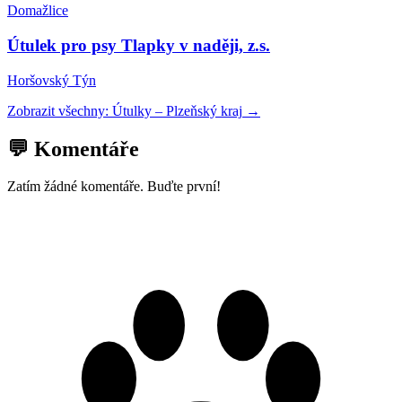
Domažlice
Útulek pro psy Tlapky v naději, z.s.
Horšovský Týn
Zobrazit všechny:
Útulky
–
Plzeňský kraj
→
💬 Komentáře
Zatím žádné komentáře. Buďte první!