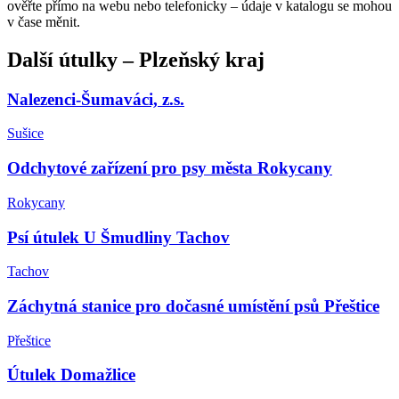
ověřte přímo na webu nebo telefonicky – údaje v katalogu se mohou
v čase měnit.
Další
útulky
–
Plzeňský kraj
Nalezenci-Šumaváci, z.s.
Sušice
Odchytové zařízení pro psy města Rokycany
Rokycany
Psí útulek U Šmudliny Tachov
Tachov
Záchytná stanice pro dočasné umístění psů Přeštice
Přeštice
Útulek Domažlice