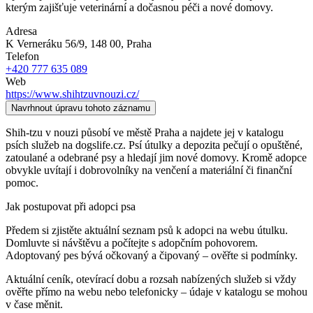
kterým zajišťuje veterinární a dočasnou péči a nové domovy.
Adresa
K Verneráku 56/9, 148 00
, Praha
Telefon
+420 777 635 089
Web
https://www.shihtzuvnouzi.cz/
Navrhnout úpravu tohoto záznamu
Shih-tzu v nouzi působí ve městě Praha a najdete jej v katalogu
psích služeb na dogslife.cz. Psí útulky a depozita pečují o opuštěné,
zatoulané a odebrané psy a hledají jim nové domovy. Kromě adopce
obvykle uvítají i dobrovolníky na venčení a materiální či finanční
pomoc.
Jak postupovat při adopci psa
Předem si zjistěte aktuální seznam psů k adopci na webu útulku.
Domluvte si návštěvu a počítejte s adopčním pohovorem.
Adoptovaný pes bývá očkovaný a čipovaný – ověřte si podmínky.
Aktuální ceník, otevírací dobu a rozsah nabízených služeb si vždy
ověřte přímo na webu nebo telefonicky – údaje v katalogu se mohou
v čase měnit.