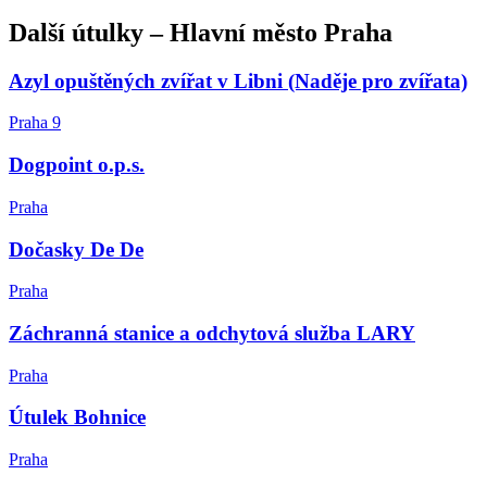
Další
útulky
–
Hlavní město Praha
Azyl opuštěných zvířat v Libni (Naděje pro zvířata)
Praha 9
Dogpoint o.p.s.
Praha
Dočasky De De
Praha
Záchranná stanice a odchytová služba LARY
Praha
Útulek Bohnice
Praha