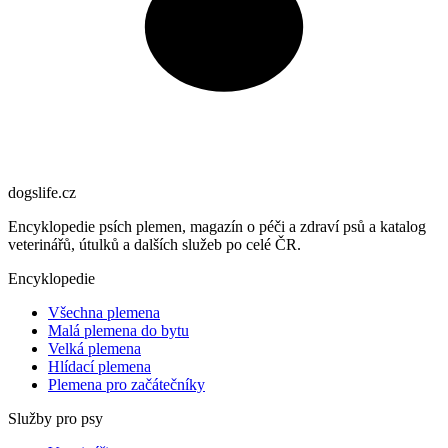
dogslife
.cz
Encyklopedie psích plemen, magazín o péči a zdraví psů a katalog
veterinářů, útulků a dalších služeb po celé ČR.
Encyklopedie
Všechna plemena
Malá plemena do bytu
Velká plemena
Hlídací plemena
Plemena pro začátečníky
Služby pro psy