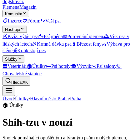
dogslife
.cz
Plemena
Magazín
Komunita
📋
Inzerce
💬
Fórum
🐾
Vaši psi
Nástroje
🧭
Kvíz: výběr psa
🐾
Psí jména
⚖️
Porovnání plemen
🕰️
Věk psa v
lidských letech
🍖
Krmná dávka psa
🍼
Březost feny
🧺
Výbava pro
štěně
💰
Kolik stojí pes
Služby
🏥
Veterináři
🏠
Útulky
🛏️
Psí hotely
🎓
Výcvik
✂️
Psí salony
🐶
Chovatelské stanice
Hledat
⌘K
Úvod
/
Útulky
/
Hlavní město Praha
/
Praha
🏠
Útulky
Shih-tzu v nouzi
Spolek pomáhající opuštěným a týraným psům malých plemen,