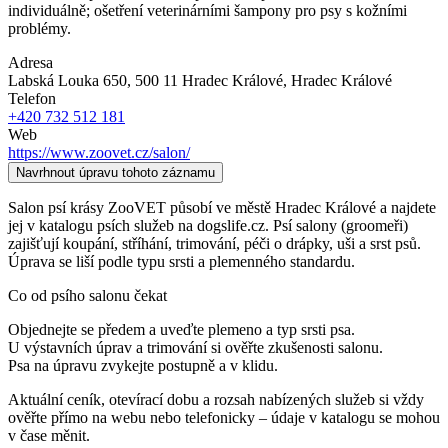
individuálně; ošetření veterinárními šampony pro psy s kožními
problémy.
Adresa
Labská Louka 650, 500 11 Hradec Králové
, Hradec Králové
Telefon
+420 732 512 181
Web
https://www.zoovet.cz/salon/
Navrhnout úpravu tohoto záznamu
Salon psí krásy ZooVET působí ve městě Hradec Králové a najdete
jej v katalogu psích služeb na dogslife.cz. Psí salony (groomeři)
zajišťují koupání, stříhání, trimování, péči o drápky, uši a srst psů.
Úprava se liší podle typu srsti a plemenného standardu.
Co od psího salonu čekat
Objednejte se předem a uveďte plemeno a typ srsti psa.
U výstavních úprav a trimování si ověřte zkušenosti salonu.
Psa na úpravu zvykejte postupně a v klidu.
Aktuální ceník, otevírací dobu a rozsah nabízených služeb si vždy
ověřte přímo na webu nebo telefonicky – údaje v katalogu se mohou
v čase měnit.