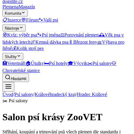
dogslife
.cz
Plemena
Magazín
Komunita
📋
Inzerce
💬
Fórum
🐾
Vaši psi
Nástroje
🧭
Kvíz: výběr psa
🐾
Psí jména
⚖️
Porovnání plemen
🕰️
Věk psa v
lidských letech
🍖
Krmná dávka psa
🍼
Březost feny
🧺
Výbava pro
štěně
💰
Kolik stojí pes
Služby
🏥
Veterináři
🏠
Útulky
🛏️
Psí hotely
🎓
Výcvik
✂️
Psí salony
🐶
Chovatelské stanice
Hledat
⌘K
Úvod
/
Psí salony
/
Královéhradecký kraj
/
Hradec Králové
✂️
Psí salony
Salon psí krásy ZooVET
Stříhání, koupání a trimování psů všech plemen dle standardu i