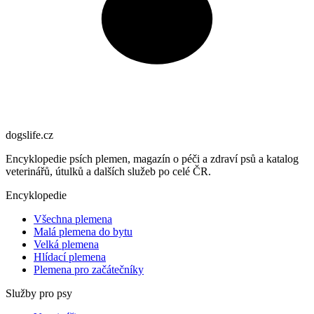
dogslife
.cz
Encyklopedie psích plemen, magazín o péči a zdraví psů a katalog
veterinářů, útulků a dalších služeb po celé ČR.
Encyklopedie
Všechna plemena
Malá plemena do bytu
Velká plemena
Hlídací plemena
Plemena pro začátečníky
Služby pro psy