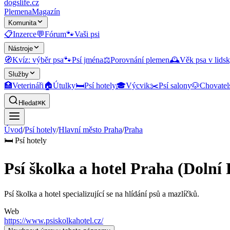
dogslife
.cz
Plemena
Magazín
Komunita
📋
Inzerce
💬
Fórum
🐾
Vaši psi
Nástroje
🧭
Kvíz: výběr psa
🐾
Psí jména
⚖️
Porovnání plemen
🕰️
Věk psa v lidsk
Služby
🏥
Veterináři
🏠
Útulky
🛏️
Psí hotely
🎓
Výcvik
✂️
Psí salony
🐶
Chovatel
Hledat
⌘K
Úvod
/
Psí hotely
/
Hlavní město Praha
/
Praha
🛏️
Psí hotely
Psí školka a hotel Praha (Dolní 
Psí školka a hotel specializující se na hlídání psů a mazlíčků.
Web
https://www.psiskolkahotel.cz/