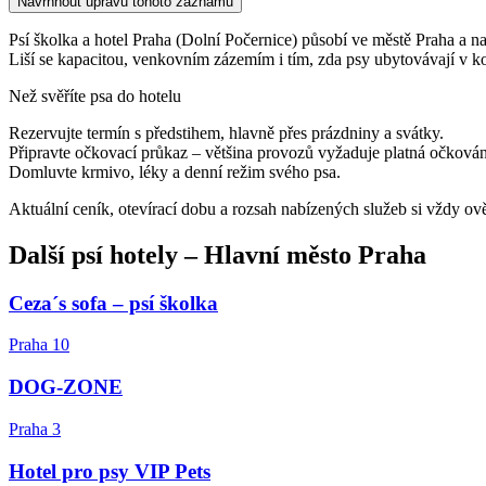
Navrhnout úpravu tohoto záznamu
Psí školka a hotel Praha (Dolní Počernice) působí ve městě Praha a naj
Liší se kapacitou, venkovním zázemím i tím, zda psy ubytovávají v k
Než svěříte psa do hotelu
Rezervujte termín s předstihem, hlavně přes prázdniny a svátky.
Připravte očkovací průkaz – většina provozů vyžaduje platná očkován
Domluvte krmivo, léky a denní režim svého psa.
Aktuální ceník, otevírací dobu a rozsah nabízených služeb si vždy ov
Další
psí hotely
–
Hlavní město Praha
Ceza´s sofa – psí školka
Praha 10
DOG-ZONE
Praha 3
Hotel pro psy VIP Pets