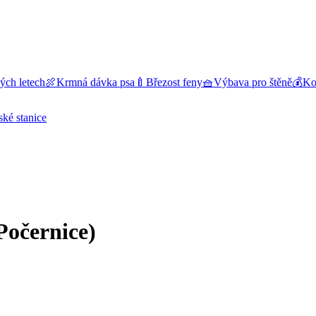
ých letech
🍖
Krmná dávka psa
🍼
Březost feny
🧺
Výbava pro štěně
💰
Kol
ské stanice
Počernice)