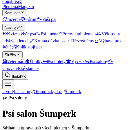
dogslife
.cz
Plemena
Magazín
Komunita
📋
Inzerce
💬
Fórum
🐾
Vaši psi
Nástroje
🧭
Kvíz: výběr psa
🐾
Psí jména
⚖️
Porovnání plemen
🕰️
Věk psa v
lidských letech
🍖
Krmná dávka psa
🍼
Březost feny
🧺
Výbava pro
štěně
💰
Kolik stojí pes
Služby
🏥
Veterináři
🏠
Útulky
🛏️
Psí hotely
🎓
Výcvik
✂️
Psí salony
🐶
Chovatelské stanice
Hledat
⌘K
Úvod
/
Psí salony
/
Olomoucký kraj
/
Šumperk
✂️
Psí salony
Psí salon Šumperk
Stříhání a úprava psů všech plemen v Šumperku.