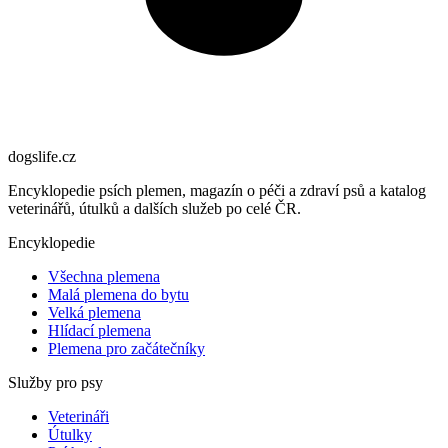
dogslife
.cz
Encyklopedie psích plemen, magazín o péči a zdraví psů a katalog
veterinářů, útulků a dalších služeb po celé ČR.
Encyklopedie
Všechna plemena
Malá plemena do bytu
Velká plemena
Hlídací plemena
Plemena pro začátečníky
Služby pro psy
Veterináři
Útulky