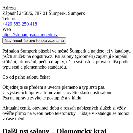
Adresa
Západní 2458/6, 787 01 Šumperk
, Šumperk
Telefon
+420 583 250 418
Web
https://strihanipsu-sumperk.cz
Navrhnout úpravu tohoto záznamu
Psí salon Šumperk působí ve městě Šumperk a najdete jej v katalogu
psích služeb na dogslife.cz. Psí salony (groomeři) zajišťují koupání,
stříhání, trimování, péči o drápky, uši a srst psů. Úprava se liší podle
typu srsti a plemenného standardu.
Co od psího salonu čekat
Objednejte se předem a uveďte plemeno a typ srsti psa.
U výstavních úprav a trimování si ověřte zkušenosti salonu.
Psa na úpravu zvykejte postupně a v klidu.
Aktuální ceník, otevírací dobu a rozsah nabízených služeb si vždy
ověřte přímo na webu nebo telefonicky – údaje v katalogu se mohou
v čase měnit.
Další
psí salony
–
Olomoucký kraj