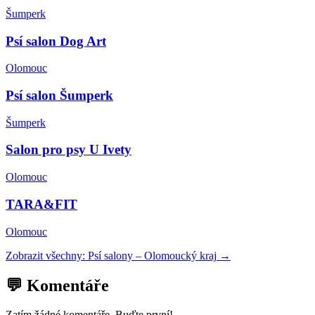
Šumperk
Psí salon Dog Art
Olomouc
Psí salon Šumperk
Šumperk
Salon pro psy U Ivety
Olomouc
TARA&FIT
Olomouc
Zobrazit všechny:
Psí salony
–
Olomoucký kraj
→
💬 Komentáře
Zatím žádné komentáře. Buďte první!