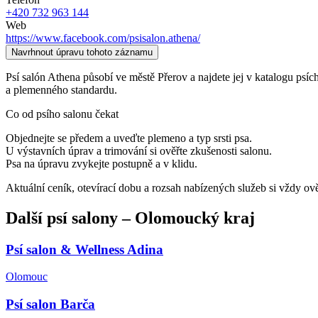
+420 732 963 144
Web
https://www.facebook.com/psisalon.athena/
Navrhnout úpravu tohoto záznamu
Psí salón Athena působí ve městě Přerov a najdete jej v katalogu psích s
a plemenného standardu.
Co od psího salonu čekat
Objednejte se předem a uveďte plemeno a typ srsti psa.
U výstavních úprav a trimování si ověřte zkušenosti salonu.
Psa na úpravu zvykejte postupně a v klidu.
Aktuální ceník, otevírací dobu a rozsah nabízených služeb si vždy ov
Další
psí salony
–
Olomoucký kraj
Psí salon & Wellness Adina
Olomouc
Psí salon Barča