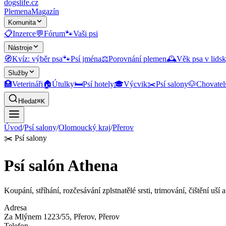
dogslife
.cz
Plemena
Magazín
Komunita
📋
Inzerce
💬
Fórum
🐾
Vaši psi
Nástroje
🧭
Kvíz: výběr psa
🐾
Psí jména
⚖️
Porovnání plemen
🕰️
Věk psa v lidsk
Služby
🏥
Veterináři
🏠
Útulky
🛏️
Psí hotely
🎓
Výcvik
✂️
Psí salony
🐶
Chovatel
Hledat
⌘K
Úvod
/
Psí salony
/
Olomoucký kraj
/
Přerov
✂️
Psí salony
Psí salón Athena
Koupání, stříhání, rozčesávání zplstnatělé srsti, trimování, čištění uší a
Adresa
Za Mlýnem 1223/55, Přerov
, Přerov
Telefon