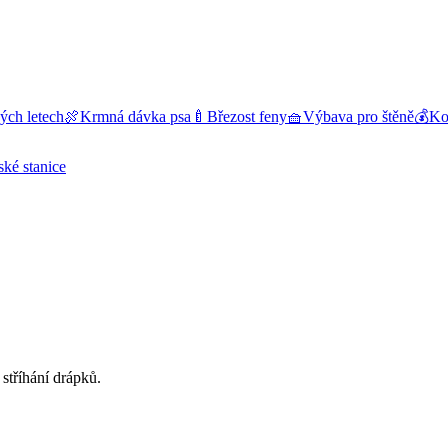
ých letech
🍖
Krmná dávka psa
🍼
Březost feny
🧺
Výbava pro štěně
💰
Kol
ské stanice
 stříhání drápků.