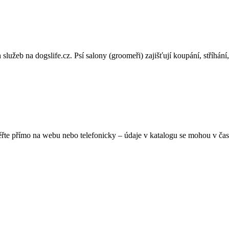
lužeb na dogslife.cz. Psí salony (groomeři) zajišťují koupání, stříhání, 
ěřte přímo na webu nebo telefonicky – údaje v katalogu se mohou v čas