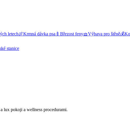
ých letech
🍖
Krmná dávka psa
🍼
Březost feny
🧺
Výbava pro štěně
💰
Kol
ské stanice
 a lux pokoji a wellness procedurami.