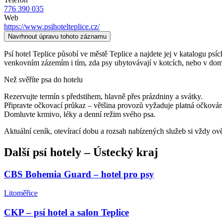
776 390 035
Web
https://www.psihotelteplice.cz/
Navrhnout úpravu tohoto záznamu
Psí hotel Teplice působí ve městě Teplice a najdete jej v katalogu psíc
venkovním zázemím i tím, zda psy ubytovávají v kotcích, nebo v dom
Než svěříte psa do hotelu
Rezervujte termín s předstihem, hlavně přes prázdniny a svátky.
Připravte očkovací průkaz – většina provozů vyžaduje platná očkován
Domluvte krmivo, léky a denní režim svého psa.
Aktuální ceník, otevírací dobu a rozsah nabízených služeb si vždy ov
Další
psí hotely
–
Ústecký kraj
CBS Bohemia Guard – hotel pro psy
Litoměřice
CKP – psí hotel a salon Teplice