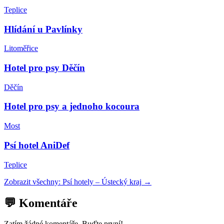
Teplice
Hlídání u Pavlínky
Litoměřice
Hotel pro psy Děčín
Děčín
Hotel pro psy a jednoho kocoura
Most
Psí hotel AniDef
Teplice
Zobrazit všechny:
Psí hotely
–
Ústecký kraj
→
💬 Komentáře
Zatím žádné komentáře. Buďte první!