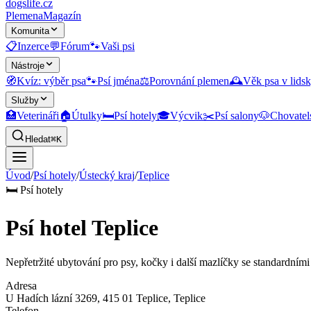
dogslife
.cz
Plemena
Magazín
Komunita
📋
Inzerce
💬
Fórum
🐾
Vaši psi
Nástroje
🧭
Kvíz: výběr psa
🐾
Psí jména
⚖️
Porovnání plemen
🕰️
Věk psa v lidsk
Služby
🏥
Veterináři
🏠
Útulky
🛏️
Psí hotely
🎓
Výcvik
✂️
Psí salony
🐶
Chovatel
Hledat
⌘K
Úvod
/
Psí hotely
/
Ústecký kraj
/
Teplice
🛏️
Psí hotely
Psí hotel Teplice
Nepřetržité ubytování pro psy, kočky i další mazlíčky se standardními
Adresa
U Hadích lázní 3269, 415 01 Teplice
, Teplice
Telefon