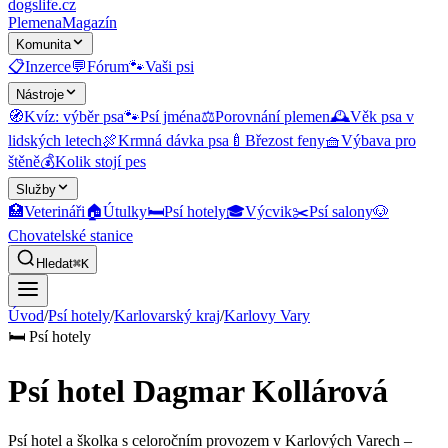
dogslife
.cz
Plemena
Magazín
Komunita
📋
Inzerce
💬
Fórum
🐾
Vaši psi
Nástroje
🧭
Kvíz: výběr psa
🐾
Psí jména
⚖️
Porovnání plemen
🕰️
Věk psa v
lidských letech
🍖
Krmná dávka psa
🍼
Březost feny
🧺
Výbava pro
štěně
💰
Kolik stojí pes
Služby
🏥
Veterináři
🏠
Útulky
🛏️
Psí hotely
🎓
Výcvik
✂️
Psí salony
🐶
Chovatelské stanice
Hledat
⌘K
Úvod
/
Psí hotely
/
Karlovarský kraj
/
Karlovy Vary
🛏️
Psí hotely
Psí hotel Dagmar Kollárová
Psí hotel a školka s celoročním provozem v Karlových Varech –