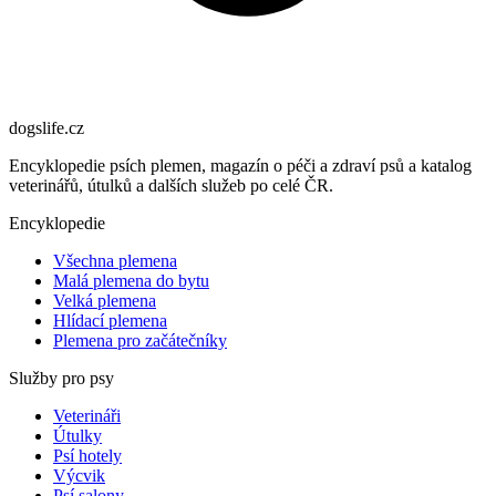
dogslife
.cz
Encyklopedie psích plemen, magazín o péči a zdraví psů a katalog
veterinářů, útulků a dalších služeb po celé ČR.
Encyklopedie
Všechna plemena
Malá plemena do bytu
Velká plemena
Hlídací plemena
Plemena pro začátečníky
Služby pro psy
Veterináři
Útulky
Psí hotely
Výcvik
Psí salony