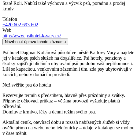
Staré Roli. Nabízí také výchovu a výcvik psů, poradnu a prodej
krmiv.
Telefon
+420 602 693 602
Web
http://www.psihotel-k-vary.cz/
Navrhnout úpravu tohoto záznamu
Psí hotel Dagmar Kollárová působí ve městě Karlovy Vary a najdete
jej v katalogu psích služeb na dogslife.cz. Psí hotely, penziony a
školky zajišťují hlídání a ubytování psů po dobu vaší nepřítomnosti.
Liší se kapacitou, venkovním zázemím i tím, zda psy ubytovávají v
kotcích, nebo v domácím prostředí.
Než svěříte psa do hotelu
Rezervujte termín s předstihem, hlavně přes prázdniny a svátky.
Připravte očkovací průkaz – většina provozů vyžaduje platná
očkování.
Domluvte krmivo, léky a denní režim svého psa.
Aktuální ceník, otevírací dobu a rozsah nabízených služeb si vždy
ověřte přímo na webu nebo telefonicky – údaje v katalogu se mohou
v čase měnit.