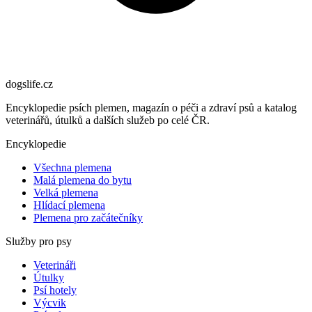
dogslife
.cz
Encyklopedie psích plemen, magazín o péči a zdraví psů a katalog
veterinářů, útulků a dalších služeb po celé ČR.
Encyklopedie
Všechna plemena
Malá plemena do bytu
Velká plemena
Hlídací plemena
Plemena pro začátečníky
Služby pro psy
Veterináři
Útulky
Psí hotely
Výcvik