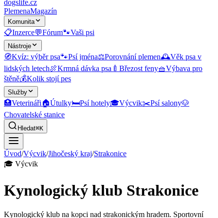
dogslife
.cz
Plemena
Magazín
Komunita
📋
Inzerce
💬
Fórum
🐾
Vaši psi
Nástroje
🧭
Kvíz: výběr psa
🐾
Psí jména
⚖️
Porovnání plemen
🕰️
Věk psa v
lidských letech
🍖
Krmná dávka psa
🍼
Březost feny
🧺
Výbava pro
štěně
💰
Kolik stojí pes
Služby
🏥
Veterináři
🏠
Útulky
🛏️
Psí hotely
🎓
Výcvik
✂️
Psí salony
🐶
Chovatelské stanice
Hledat
⌘K
Úvod
/
Výcvik
/
Jihočeský kraj
/
Strakonice
🎓
Výcvik
Kynologický klub Strakonice
Kynologický klub na kopci nad strakonickým hradem. Sportovní