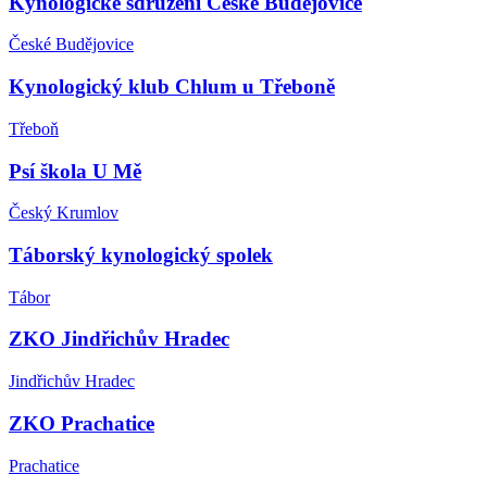
Kynologické sdružení České Budějovice
České Budějovice
Kynologický klub Chlum u Třeboně
Třeboň
Psí škola U Mě
Český Krumlov
Táborský kynologický spolek
Tábor
ZKO Jindřichův Hradec
Jindřichův Hradec
ZKO Prachatice
Prachatice