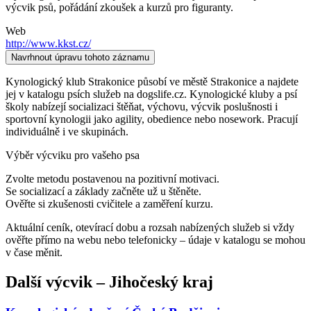
výcvik psů, pořádání zkoušek a kurzů pro figuranty.
Web
http://www.kkst.cz/
Navrhnout úpravu tohoto záznamu
Kynologický klub Strakonice působí ve městě Strakonice a najdete
jej v katalogu psích služeb na dogslife.cz. Kynologické kluby a psí
školy nabízejí socializaci štěňat, výchovu, výcvik poslušnosti i
sportovní kynologii jako agility, obedience nebo nosework. Pracují
individuálně i ve skupinách.
Výběr výcviku pro vašeho psa
Zvolte metodu postavenou na pozitivní motivaci.
Se socializací a základy začněte už u štěněte.
Ověřte si zkušenosti cvičitele a zaměření kurzu.
Aktuální ceník, otevírací dobu a rozsah nabízených služeb si vždy
ověřte přímo na webu nebo telefonicky – údaje v katalogu se mohou
v čase měnit.
Další
výcvik
–
Jihočeský kraj