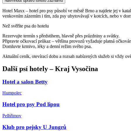
Navrhnout úpravu tohoto záznamu
Hotel Maxx – hotel pro psy působí ve městě Brno a najdete jej v katalo
venkovním zázemím i tím, zda psy ubytovávají v kotcích, nebo v dom
Než svěříte psa do hotelu
Rezervujte termín s předstihem, hlavně přes prázdniny a svátky.
Připravte očkovací průkaz – většina provozů vyžaduje platná očkován
Domluvte krmivo, léky a denní režim svého psa.
Aktuální ceník, otevírací dobu a rozsah nabízených služeb si vždy ov
Další
psí hotely
–
Kraj Vysočina
Hotel a salon Betty
Humpolec
Hotel pro psy Pod lipou
Pelhřimov
Klub pro pejsky U Jungrů