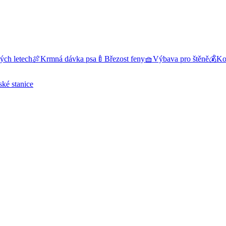
ých letech
🍖
Krmná dávka psa
🍼
Březost feny
🧺
Výbava pro štěně
💰
Kol
ské stanice