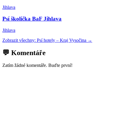
Jihlava
Psí školička BaF Jihlava
Jihlava
Zobrazit všechny:
Psí hotely
–
Kraj Vysočina
→
💬 Komentáře
Zatím žádné komentáře. Buďte první!