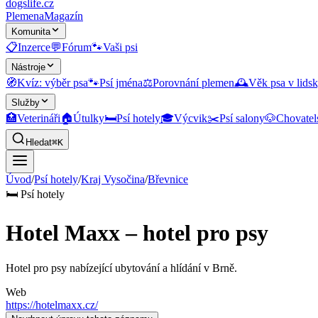
dogslife
.cz
Plemena
Magazín
Komunita
📋
Inzerce
💬
Fórum
🐾
Vaši psi
Nástroje
🧭
Kvíz: výběr psa
🐾
Psí jména
⚖️
Porovnání plemen
🕰️
Věk psa v lidsk
Služby
🏥
Veterináři
🏠
Útulky
🛏️
Psí hotely
🎓
Výcvik
✂️
Psí salony
🐶
Chovatel
Hledat
⌘K
Úvod
/
Psí hotely
/
Kraj Vysočina
/
Břevnice
🛏️
Psí hotely
Hotel Maxx – hotel pro psy
Hotel pro psy nabízející ubytování a hlídání v Brně.
Web
https://hotelmaxx.cz/