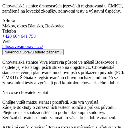
Chovatelská stanice drsnosrstých jezevčíků registrovaná u ČMKU,
zaměřená na lovecké zkoušky, zdravotní testy a výstavní úspěchy.
Adresa
Makov, okres Blansko
, Boskovice
Telefon
+420 604 641 758
Web
https://vivamoravia.cz/
Navrhnout úpravu tohoto záznamu
Chovatelská stanice Viva Moravia působí ve městě Boskovice a
najdete jej v katalogu psích služeb na dogslife.cz. Chovatelské
stanice se věnují plánovanému chovu psů s průkazem původu (FCI/
ČMKU). Štěňata z registrovaného chovu pocházejí od rodičů se
zdravotními testy a vyrůstají pod kontrolou chovatelského klubu.
Na co se chovatele zeptat
Chtějte vidět matku štěňat i prostředí, kde vrh vyrůstá.
Žádejte doklady o zdravotních testech rodičů a průkaz původu.
Ptejte se na socializaci štěňat a podmínky kupní smlouvy.
Seriózní chovatel se bude zajímat i o vás – to je dobré znamení.
Aktuální ceník, otevírací dobu a rozsah nabízených služeb si vždy