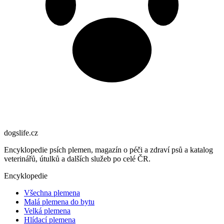
dogslife
.cz
Encyklopedie psích plemen, magazín o péči a zdraví psů a katalog
veterinářů, útulků a dalších služeb po celé ČR.
Encyklopedie
Všechna plemena
Malá plemena do bytu
Velká plemena
Hlídací plemena