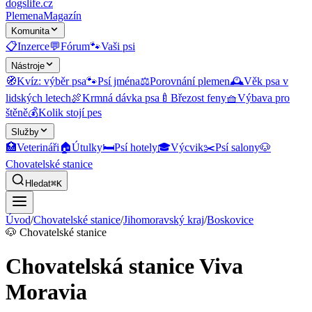
dogslife
.cz
Plemena
Magazín
Komunita
📋
Inzerce
💬
Fórum
🐾
Vaši psi
Nástroje
🧭
Kvíz: výběr psa
🐾
Psí jména
⚖️
Porovnání plemen
🕰️
Věk psa v
lidských letech
🍖
Krmná dávka psa
🍼
Březost feny
🧺
Výbava pro
štěně
💰
Kolik stojí pes
Služby
🏥
Veterináři
🏠
Útulky
🛏️
Psí hotely
🎓
Výcvik
✂️
Psí salony
🐶
Chovatelské stanice
Hledat
⌘K
Úvod
/
Chovatelské stanice
/
Jihomoravský kraj
/
Boskovice
🐶
Chovatelské stanice
Chovatelská stanice Viva
Moravia