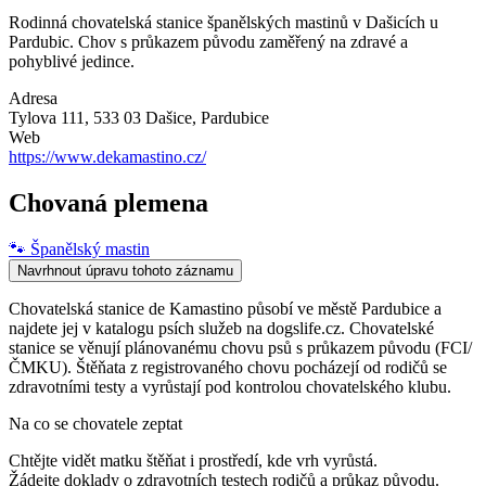
Rodinná chovatelská stanice španělských mastinů v Dašicích u
Pardubic. Chov s průkazem původu zaměřený na zdravé a
pohyblivé jedince.
Adresa
Tylova 111, 533 03 Dašice
, Pardubice
Web
https://www.dekamastino.cz/
Chovaná plemena
🐾
Španělský mastin
Navrhnout úpravu tohoto záznamu
Chovatelská stanice de Kamastino působí ve městě Pardubice a
najdete jej v katalogu psích služeb na dogslife.cz. Chovatelské
stanice se věnují plánovanému chovu psů s průkazem původu (FCI/
ČMKU). Štěňata z registrovaného chovu pocházejí od rodičů se
zdravotními testy a vyrůstají pod kontrolou chovatelského klubu.
Na co se chovatele zeptat
Chtějte vidět matku štěňat i prostředí, kde vrh vyrůstá.
Žádejte doklady o zdravotních testech rodičů a průkaz původu.