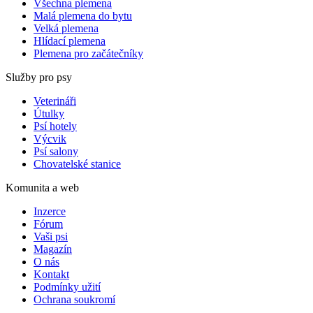
Všechna plemena
Malá plemena do bytu
Velká plemena
Hlídací plemena
Plemena pro začátečníky
Služby pro psy
Veterináři
Útulky
Psí hotely
Výcvik
Psí salony
Chovatelské stanice
Komunita a web
Inzerce
Fórum
Vaši psi
Magazín
O nás
Kontakt
Podmínky užití
Ochrana soukromí