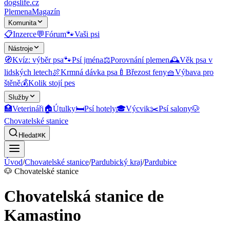
dogslife
.cz
Plemena
Magazín
Komunita
📋
Inzerce
💬
Fórum
🐾
Vaši psi
Nástroje
🧭
Kvíz: výběr psa
🐾
Psí jména
⚖️
Porovnání plemen
🕰️
Věk psa v
lidských letech
🍖
Krmná dávka psa
🍼
Březost feny
🧺
Výbava pro
štěně
💰
Kolik stojí pes
Služby
🏥
Veterináři
🏠
Útulky
🛏️
Psí hotely
🎓
Výcvik
✂️
Psí salony
🐶
Chovatelské stanice
Hledat
⌘K
Úvod
/
Chovatelské stanice
/
Pardubický kraj
/
Pardubice
🐶
Chovatelské stanice
Chovatelská stanice de
Kamastino