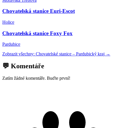
Moravská Třebová
Chovatelská stanice Euri-Escot
Holice
Chovatelská stanice Foxy Fox
Pardubice
Zobrazit všechny:
Chovatelské stanice
–
Pardubický kraj
→
💬 Komentáře
Zatím žádné komentáře. Buďte první!