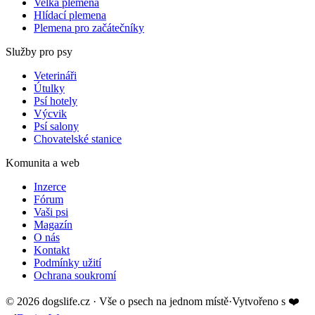
Velká plemena
Hlídací plemena
Plemena pro začátečníky
Služby pro psy
Veterináři
Útulky
Psí hotely
Výcvik
Psí salony
Chovatelské stanice
Komunita a web
Inzerce
Fórum
Vaši psi
Magazín
O nás
Kontakt
Podmínky užití
Ochrana soukromí
©
2026
dogslife.cz · Vše o psech na jednom místě
·
Vytvořeno s
❤️