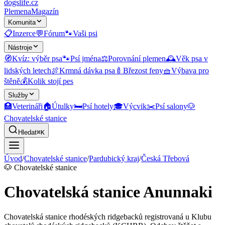
dogslife
.cz
Plemena
Magazín
Komunita
📋
Inzerce
💬
Fórum
🐾
Vaši psi
Nástroje
🧭
Kvíz: výběr psa
🐾
Psí jména
⚖️
Porovnání plemen
🕰️
Věk psa v
lidských letech
🍖
Krmná dávka psa
🍼
Březost feny
🧺
Výbava pro
štěně
💰
Kolik stojí pes
Služby
🏥
Veterináři
🏠
Útulky
🛏️
Psí hotely
🎓
Výcvik
✂️
Psí salony
🐶
Chovatelské stanice
Hledat
⌘K
Úvod
/
Chovatelské stanice
/
Pardubický kraj
/
Česká Třebová
🐶
Chovatelské stanice
Chovatelská stanice Anunnaki
Chovatelská stanice rhodéských ridgebacků registrovaná u Klubu