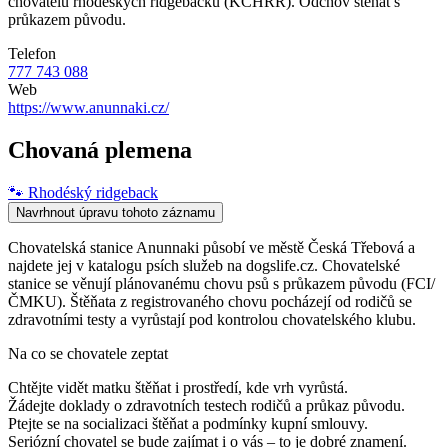
chovatelů rhodéských ridgebacků (KCHRR). Odchov štěňat s
průkazem původu.
Telefon
777 743 088
Web
https://www.anunnaki.cz/
Chovaná plemena
🐾
Rhodéský ridgeback
Navrhnout úpravu tohoto záznamu
Chovatelská stanice Anunnaki působí ve městě Česká Třebová a
najdete jej v katalogu psích služeb na dogslife.cz. Chovatelské
stanice se věnují plánovanému chovu psů s průkazem původu (FCI/
ČMKU). Štěňata z registrovaného chovu pocházejí od rodičů se
zdravotními testy a vyrůstají pod kontrolou chovatelského klubu.
Na co se chovatele zeptat
Chtějte vidět matku štěňat i prostředí, kde vrh vyrůstá.
Žádejte doklady o zdravotních testech rodičů a průkaz původu.
Ptejte se na socializaci štěňat a podmínky kupní smlouvy.
Seriózní chovatel se bude zajímat i o vás – to je dobré znamení.