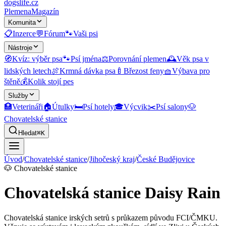
dogslife
.cz
Plemena
Magazín
Komunita
📋
Inzerce
💬
Fórum
🐾
Vaši psi
Nástroje
🧭
Kvíz: výběr psa
🐾
Psí jména
⚖️
Porovnání plemen
🕰️
Věk psa v
lidských letech
🍖
Krmná dávka psa
🍼
Březost feny
🧺
Výbava pro
štěně
💰
Kolik stojí pes
Služby
🏥
Veterináři
🏠
Útulky
🛏️
Psí hotely
🎓
Výcvik
✂️
Psí salony
🐶
Chovatelské stanice
Hledat
⌘K
Úvod
/
Chovatelské stanice
/
Jihočeský kraj
/
České Budějovice
🐶
Chovatelské stanice
Chovatelská stanice Daisy Rain
Chovatelská stanice irských setrů s průkazem původu FCI/ČMKU.