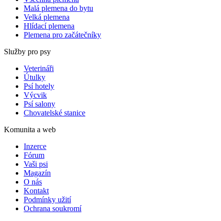
Malá plemena do bytu
Velká plemena
Hlídací plemena
Plemena pro začátečníky
Služby pro psy
Veterináři
Útulky
Psí hotely
Výcvik
Psí salony
Chovatelské stanice
Komunita a web
Inzerce
Fórum
Vaši psi
Magazín
O nás
Kontakt
Podmínky užití
Ochrana soukromí