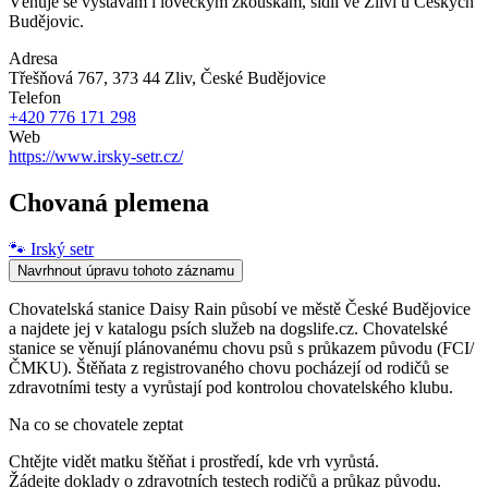
Věnuje se výstavám i loveckým zkouškám, sídlí ve Zlivi u Českých
Budějovic.
Adresa
Třešňová 767, 373 44 Zliv
, České Budějovice
Telefon
+420 776 171 298
Web
https://www.irsky-setr.cz/
Chovaná plemena
🐾
Irský setr
Navrhnout úpravu tohoto záznamu
Chovatelská stanice Daisy Rain působí ve městě České Budějovice
a najdete jej v katalogu psích služeb na dogslife.cz. Chovatelské
stanice se věnují plánovanému chovu psů s průkazem původu (FCI/
ČMKU). Štěňata z registrovaného chovu pocházejí od rodičů se
zdravotními testy a vyrůstají pod kontrolou chovatelského klubu.
Na co se chovatele zeptat
Chtějte vidět matku štěňat i prostředí, kde vrh vyrůstá.
Žádejte doklady o zdravotních testech rodičů a průkaz původu.