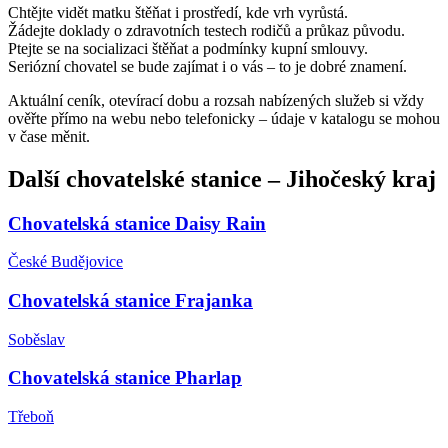
Chtějte vidět matku štěňat i prostředí, kde vrh vyrůstá.
Žádejte doklady o zdravotních testech rodičů a průkaz původu.
Ptejte se na socializaci štěňat a podmínky kupní smlouvy.
Seriózní chovatel se bude zajímat i o vás – to je dobré znamení.
Aktuální ceník, otevírací dobu a rozsah nabízených služeb si vždy
ověřte přímo na webu nebo telefonicky – údaje v katalogu se mohou
v čase měnit.
Další
chovatelské stanice
–
Jihočeský kraj
Chovatelská stanice Daisy Rain
České Budějovice
Chovatelská stanice Frajanka
Soběslav
Chovatelská stanice Pharlap
Třeboň