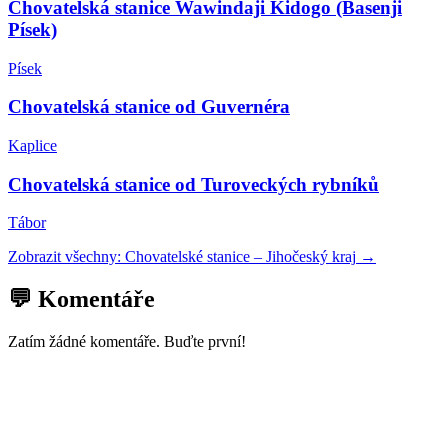
Chovatelská stanice Wawindaji Kidogo (Basenji
Písek)
Písek
Chovatelská stanice od Guvernéra
Kaplice
Chovatelská stanice od Turoveckých rybníků
Tábor
Zobrazit všechny:
Chovatelské stanice
–
Jihočeský kraj
→
💬 Komentáře
Zatím žádné komentáře. Buďte první!