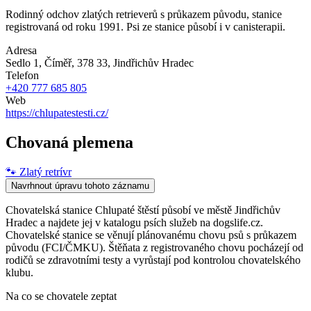
Rodinný odchov zlatých retrieverů s průkazem původu, stanice
registrovaná od roku 1991. Psi ze stanice působí i v canisterapii.
Adresa
Sedlo 1, Číměř, 378 33
, Jindřichův Hradec
Telefon
+420 777 685 805
Web
https://chlupatestesti.cz/
Chovaná plemena
🐾
Zlatý retrívr
Navrhnout úpravu tohoto záznamu
Chovatelská stanice Chlupaté štěstí působí ve městě Jindřichův
Hradec a najdete jej v katalogu psích služeb na dogslife.cz.
Chovatelské stanice se věnují plánovanému chovu psů s průkazem
původu (FCI/ČMKU). Štěňata z registrovaného chovu pocházejí od
rodičů se zdravotními testy a vyrůstají pod kontrolou chovatelského
klubu.
Na co se chovatele zeptat