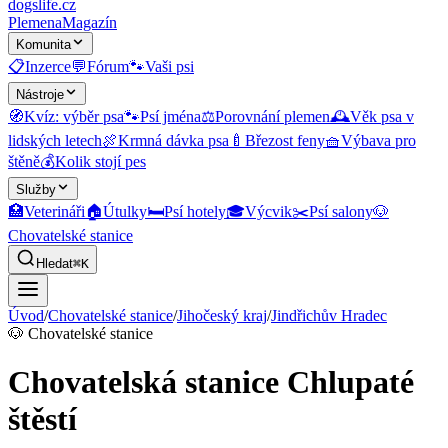
dogslife
.cz
Plemena
Magazín
Komunita
📋
Inzerce
💬
Fórum
🐾
Vaši psi
Nástroje
🧭
Kvíz: výběr psa
🐾
Psí jména
⚖️
Porovnání plemen
🕰️
Věk psa v
lidských letech
🍖
Krmná dávka psa
🍼
Březost feny
🧺
Výbava pro
štěně
💰
Kolik stojí pes
Služby
🏥
Veterináři
🏠
Útulky
🛏️
Psí hotely
🎓
Výcvik
✂️
Psí salony
🐶
Chovatelské stanice
Hledat
⌘K
Úvod
/
Chovatelské stanice
/
Jihočeský kraj
/
Jindřichův Hradec
🐶
Chovatelské stanice
Chovatelská stanice Chlupaté
štěstí