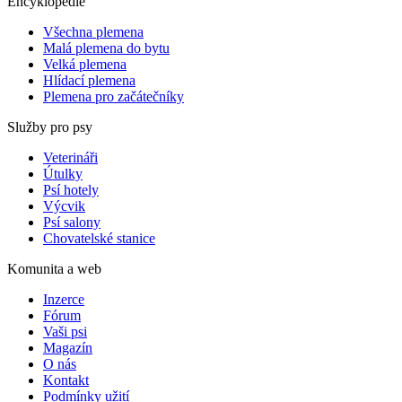
Encyklopedie
Všechna plemena
Malá plemena do bytu
Velká plemena
Hlídací plemena
Plemena pro začátečníky
Služby pro psy
Veterináři
Útulky
Psí hotely
Výcvik
Psí salony
Chovatelské stanice
Komunita a web
Inzerce
Fórum
Vaši psi
Magazín
O nás
Kontakt
Podmínky užití