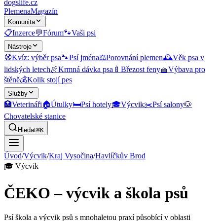
dogslife
.cz
Plemena
Magazín
Komunita
📋
Inzerce
💬
Fórum
🐾
Vaši psi
Nástroje
🧭
Kvíz: výběr psa
🐾
Psí jména
⚖️
Porovnání plemen
🕰️
Věk psa v
lidských letech
🍖
Krmná dávka psa
🍼
Březost feny
🧺
Výbava pro
štěně
💰
Kolik stojí pes
Služby
🏥
Veterináři
🏠
Útulky
🛏️
Psí hotely
🎓
Výcvik
✂️
Psí salony
🐶
Chovatelské stanice
Hledat
⌘K
Úvod
/
Výcvik
/
Kraj Vysočina
/
Havlíčkův Brod
🎓
Výcvik
ČEKO – výcvik a škola psů
Psí škola a výcvik psů s mnohaletou praxí působící v oblasti