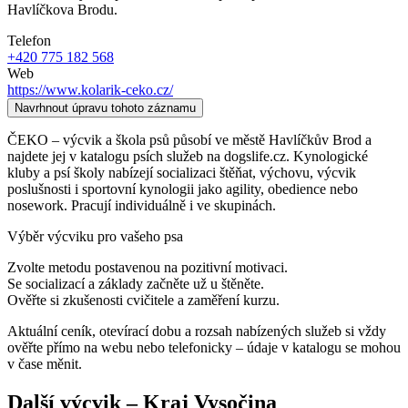
Havlíčkova Brodu.
Telefon
+420 775 182 568
Web
https://www.kolarik-ceko.cz/
Navrhnout úpravu tohoto záznamu
ČEKO – výcvik a škola psů působí ve městě Havlíčkův Brod a
najdete jej v katalogu psích služeb na dogslife.cz. Kynologické
kluby a psí školy nabízejí socializaci štěňat, výchovu, výcvik
poslušnosti i sportovní kynologii jako agility, obedience nebo
nosework. Pracují individuálně i ve skupinách.
Výběr výcviku pro vašeho psa
Zvolte metodu postavenou na pozitivní motivaci.
Se socializací a základy začněte už u štěněte.
Ověřte si zkušenosti cvičitele a zaměření kurzu.
Aktuální ceník, otevírací dobu a rozsah nabízených služeb si vždy
ověřte přímo na webu nebo telefonicky – údaje v katalogu se mohou
v čase měnit.
Další
výcvik
–
Kraj Vysočina