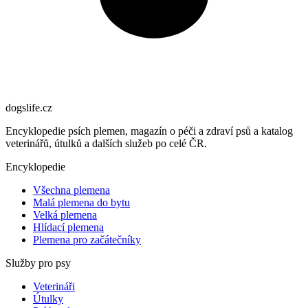
dogslife
.cz
Encyklopedie psích plemen, magazín o péči a zdraví psů a katalog
veterinářů, útulků a dalších služeb po celé ČR.
Encyklopedie
Všechna plemena
Malá plemena do bytu
Velká plemena
Hlídací plemena
Plemena pro začátečníky
Služby pro psy
Veterináři
Útulky