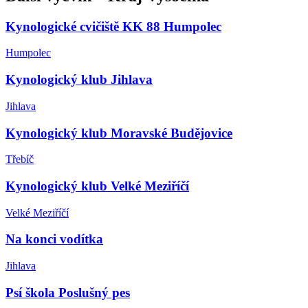
Kynologické cvičiště KK 88 Humpolec
Humpolec
Kynologický klub Jihlava
Jihlava
Kynologický klub Moravské Budějovice
Třebíč
Kynologický klub Velké Meziříčí
Velké Meziříčí
Na konci vodítka
Jihlava
Psí škola Poslušný pes