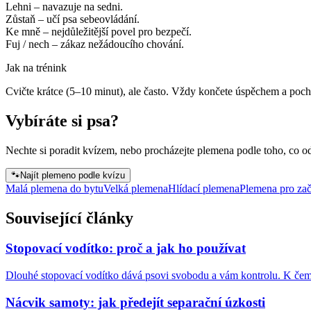
Lehni – navazuje na sedni.
Zůstaň – učí psa sebeovládání.
Ke mně – nejdůležitější povel pro bezpečí.
Fuj / nech – zákaz nežádoucího chování.
Jak na trénink
Cvičte krátce (5–10 minut), ale často. Vždy končete úspěchem a pochv
Vybíráte si psa?
Nechte si poradit kvízem, nebo procházejte plemena podle toho, co o
🐾
Najít plemeno podle kvízu
Malá plemena do bytu
Velká plemena
Hlídací plemena
Plemena pro zač
Související články
Stopovací vodítko: proč a jak ho používat
Dlouhé stopovací vodítko dává psovi svobodu a vám kontrolu. K čemu
Nácvik samoty: jak předejít separační úzkosti