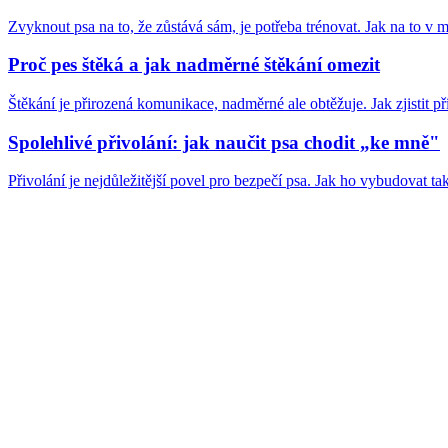
Zvyknout psa na to, že zůstává sám, je potřeba trénovat. Jak na to v 
Proč pes štěká a jak nadměrné štěkání omezit
Štěkání je přirozená komunikace, nadměrné ale obtěžuje. Jak zjistit př
Spolehlivé přivolání: jak naučit psa chodit „ke mně"
Přivolání je nejdůležitější povel pro bezpečí psa. Jak ho vybudovat ta