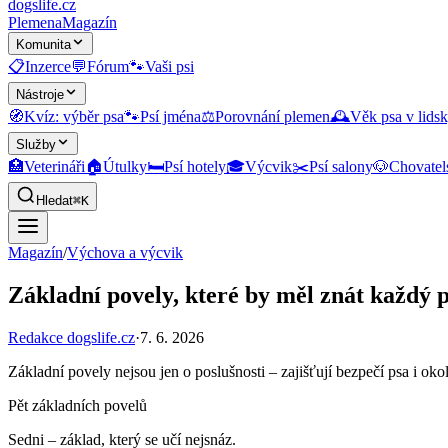
dogslife
.cz
Plemena
Magazín
Komunita
📋
Inzerce
💬
Fórum
🐾
Vaši psi
Nástroje
🧭
Kvíz: výběr psa
🐾
Psí jména
⚖️
Porovnání plemen
🕰️
Věk psa v lidsk
Služby
🏥
Veterináři
🏠
Útulky
🛏️
Psí hotely
🎓
Výcvik
✂️
Psí salony
🐶
Chovatel
Hledat
⌘K
Magazín
/
Výchova a výcvik
Základní povely, které by měl znát každý 
Redakce dogslife.cz
·
7. 6. 2026
Základní povely nejsou jen o poslušnosti – zajišťují bezpečí psa i ok
Pět základních povelů
Sedni – základ, který se učí nejsnáz.