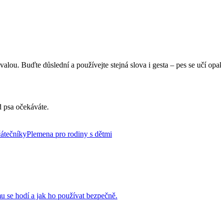
alou. Buďte důslední a používejte stejná slova i gesta – pes se učí op
d psa očekáváte.
átečníky
Plemena pro rodiny s dětmi
 se hodí a jak ho používat bezpečně.