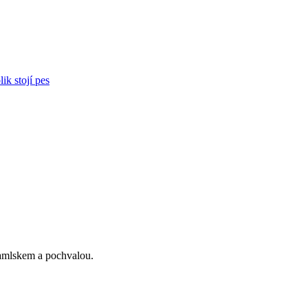
ik stojí pes
 pamlskem a pochvalou.