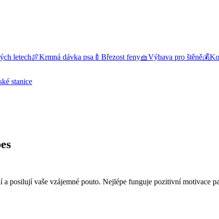
ých letech
🍖
Krmná dávka psa
🍼
Březost feny
🧺
Výbava pro štěně
💰
Kol
ské stanice
pes
olí a posilují vaše vzájemné pouto. Nejlépe funguje pozitivní motivace