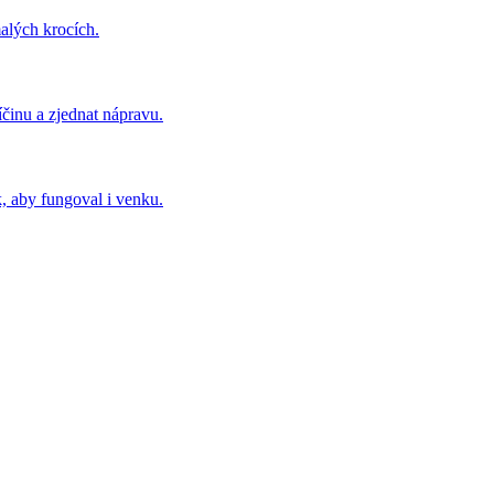
malých krocích.
íčinu a zjednat nápravu.
k, aby fungoval i venku.