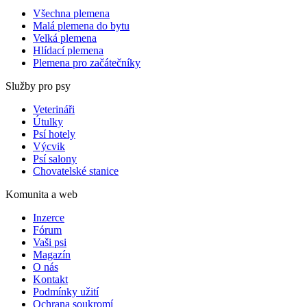
Všechna plemena
Malá plemena do bytu
Velká plemena
Hlídací plemena
Plemena pro začátečníky
Služby pro psy
Veterináři
Útulky
Psí hotely
Výcvik
Psí salony
Chovatelské stanice
Komunita a web
Inzerce
Fórum
Vaši psi
Magazín
O nás
Kontakt
Podmínky užití
Ochrana soukromí