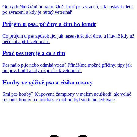
Od rychlého žrání po ranní žluč. Proč psi zvracejí, jak nastavit dietu
po zvracení a kdy je nutný veterinář.
Průjem u psa: příčiny a čím ho krmit
Co průjem u psa způsobuje, jak nastavit šetřící dietu a hlavně kdy už
nečekat a jít k veterináři.
Proč pes nepije a co s tím
Pes málo pije nebo odmítá vodu? Přinášíme možné příčiny, tipy jak
ho povzbudit a kdy už je čas k veterináři.
Houby ve výživě psa a riziko otravy
Smí pes houby? Kupované žampiony v malém neuškodí, ale volně
rostoucí houby na procházce mohou být smrtelně jedovaté.