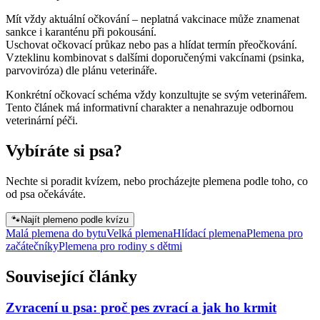
Mít vždy aktuální očkování – neplatná vakcinace může znamenat
sankce i karanténu při pokousání.
Uschovat očkovací průkaz nebo pas a hlídat termín přeočkování.
Vzteklinu kombinovat s dalšími doporučenými vakcínami (psinka,
parvoviróza) dle plánu veterináře.
Konkrétní očkovací schéma vždy konzultujte se svým veterinářem.
Tento článek má informativní charakter a nenahrazuje odbornou
veterinární péči.
Vybíráte si psa?
Nechte si poradit kvízem, nebo procházejte plemena podle toho, co
od psa očekáváte.
🐾
Najít plemeno podle kvízu
Malá plemena do bytu
Velká plemena
Hlídací plemena
Plemena pro
začátečníky
Plemena pro rodiny s dětmi
Související články
Zvracení u psa: proč pes zvrací a jak ho krmit