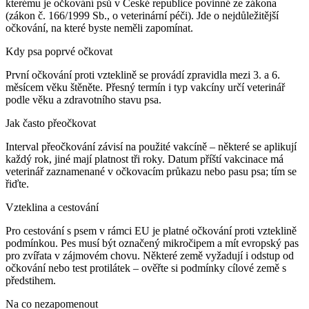
kterému je očkování psů v České republice povinné ze zákona
(zákon č. 166/1999 Sb., o veterinární péči). Jde o nejdůležitější
očkování, na které byste neměli zapomínat.
Kdy psa poprvé očkovat
První očkování proti vzteklině se provádí zpravidla mezi 3. a 6.
měsícem věku štěněte. Přesný termín i typ vakcíny určí veterinář
podle věku a zdravotního stavu psa.
Jak často přeočkovat
Interval přeočkování závisí na použité vakcíně – některé se aplikují
každý rok, jiné mají platnost tři roky. Datum příští vakcinace má
veterinář zaznamenané v očkovacím průkazu nebo pasu psa; tím se
řiďte.
Vzteklina a cestování
Pro cestování s psem v rámci EU je platné očkování proti vzteklině
podmínkou. Pes musí být označený mikročipem a mít evropský pas
pro zvířata v zájmovém chovu. Některé země vyžadují i odstup od
očkování nebo test protilátek – ověřte si podmínky cílové země s
předstihem.
Na co nezapomenout