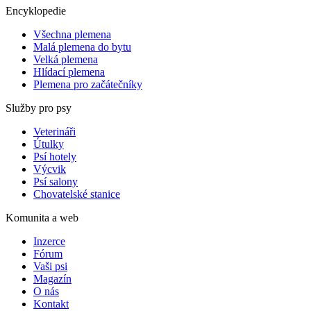
Encyklopedie
Všechna plemena
Malá plemena do bytu
Velká plemena
Hlídací plemena
Plemena pro začátečníky
Služby pro psy
Veterináři
Útulky
Psí hotely
Výcvik
Psí salony
Chovatelské stanice
Komunita a web
Inzerce
Fórum
Vaši psi
Magazín
O nás
Kontakt