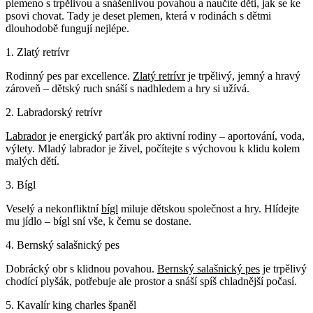
plemeno s trpělivou a snášenlivou povahou a naučíte děti, jak se ke
psovi chovat. Tady je deset plemen, která v rodinách s dětmi
dlouhodobě fungují nejlépe.
1. Zlatý retrívr
Rodinný pes par excellence.
Zlatý retrívr
je trpělivý, jemný a hravý
zároveň – dětský ruch snáší s nadhledem a hry si užívá.
2. Labradorský retrívr
Labrador
je energický parťák pro aktivní rodiny – aportování, voda,
výlety. Mladý labrador je živel, počítejte s výchovou k klidu kolem
malých dětí.
3. Bígl
Veselý a nekonfliktní
bígl
miluje dětskou společnost a hry. Hlídejte
mu jídlo – bígl sní vše, k čemu se dostane.
4. Bernský salašnický pes
Dobrácký obr s klidnou povahou.
Bernský salašnický pes
je trpělivý
chodící plyšák, potřebuje ale prostor a snáší spíš chladnější počasí.
5. Kavalír king charles španěl