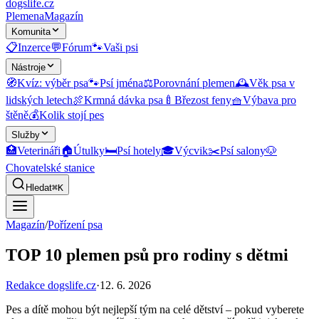
dogslife
.cz
Plemena
Magazín
Komunita
📋
Inzerce
💬
Fórum
🐾
Vaši psi
Nástroje
🧭
Kvíz: výběr psa
🐾
Psí jména
⚖️
Porovnání plemen
🕰️
Věk psa v
lidských letech
🍖
Krmná dávka psa
🍼
Březost feny
🧺
Výbava pro
štěně
💰
Kolik stojí pes
Služby
🏥
Veterináři
🏠
Útulky
🛏️
Psí hotely
🎓
Výcvik
✂️
Psí salony
🐶
Chovatelské stanice
Hledat
⌘K
Magazín
/
Pořízení psa
TOP 10 plemen psů pro rodiny s dětmi
Redakce dogslife.cz
·
12. 6. 2026
Pes a dítě mohou být nejlepší tým na celé dětství – pokud vyberete