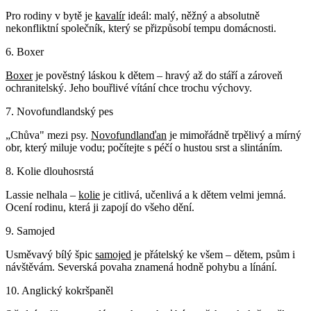
Pro rodiny v bytě je
kavalír
ideál: malý, něžný a absolutně
nekonfliktní společník, který se přizpůsobí tempu domácnosti.
6. Boxer
Boxer
je pověstný láskou k dětem – hravý až do stáří a zároveň
ochranitelský. Jeho bouřlivé vítání chce trochu výchovy.
7. Novofundlandský pes
„Chůva" mezi psy.
Novofundlanďan
je mimořádně trpělivý a mírný
obr, který miluje vodu; počítejte s péčí o hustou srst a slintáním.
8. Kolie dlouhosrstá
Lassie nelhala –
kolie
je citlivá, učenlivá a k dětem velmi jemná.
Ocení rodinu, která ji zapojí do všeho dění.
9. Samojed
Usměvavý bílý špic
samojed
je přátelský ke všem – dětem, psům i
návštěvám. Severská povaha znamená hodně pohybu a línání.
10. Anglický kokršpaněl