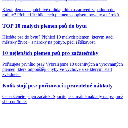
Která plemena spolehlivě ohlídají dům a zároveň zapadnou do
rodiny? Přehled 10 hlídacích plemen s popisem povahy a nároků.
TOP 10 malých plemen psů do bytu
Hledáte psa do bytu? Přehled 10 malých plemen, kterým stačí
městský život – s nároky na pohyb, péči i štěkavost.
10 nejlepších plemen psů pro začátečníky
Pořizujete prvního psa? Vybrali jsme 10 učenlivých a vyrovnaných
plemen, která odpouštějí chyby ve výchově a se kterými start
zvládnete.
Kolik stojí pes: pořizovací i pravidelné náklady
Cena štěněte je jen začátek. Spočítejte si reálné náklady na psa, než
si ho pořídíte.