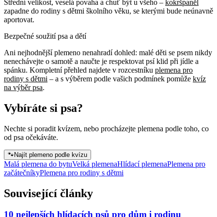
Střední velikost, veselá povaha a chuť být u všeho –
kokršpaněl
zapadne do rodiny s dětmi školního věku, se kterými bude neúnavně
aportovat.
Bezpečné soužití psa a dětí
Ani nejhodnější plemeno nenahradí dohled: malé děti se psem nikdy
nenechávejte o samotě a naučte je respektovat psí klid při jídle a
spánku. Kompletní přehled najdete v rozcestníku
plemena pro
rodiny s dětmi
– a s výběrem podle vašich podmínek pomůže
kvíz
na výběr psa
.
Vybíráte si psa?
Nechte si poradit kvízem, nebo procházejte plemena podle toho, co
od psa očekáváte.
🐾
Najít plemeno podle kvízu
Malá plemena do bytu
Velká plemena
Hlídací plemena
Plemena pro
začátečníky
Plemena pro rodiny s dětmi
Související články
10 nejlepších hlídacích psů pro dům i rodinu