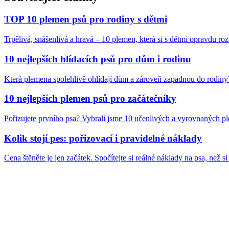
TOP 10 plemen psů pro rodiny s dětmi
Trpělivá, snášenlivá a hravá – 10 plemen, která si s dětmi opravdu roz
10 nejlepších hlídacích psů pro dům i rodinu
Která plemena spolehlivě ohlídají dům a zároveň zapadnou do rodiny
10 nejlepších plemen psů pro začátečníky
Pořizujete prvního psa? Vybrali jsme 10 učenlivých a vyrovnaných ple
Kolik stojí pes: pořizovací i pravidelné náklady
Cena štěněte je jen začátek. Spočítejte si reálné náklady na psa, než si