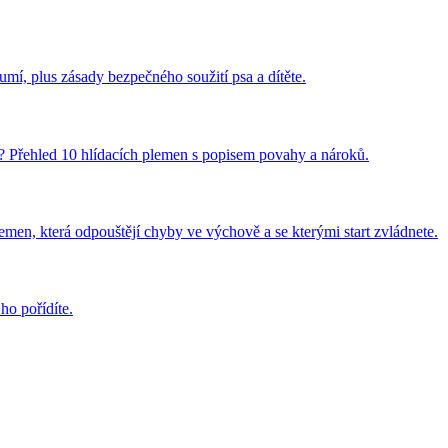
umí, plus zásady bezpečného soužití psa a dítěte.
? Přehled 10 hlídacích plemen s popisem povahy a nároků.
men, která odpouštějí chyby ve výchově a se kterými start zvládnete.
 ho pořídíte.