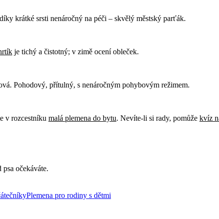
 díky krátké srsti nenáročný na péči – skvělý městský parťák.
hrtík
je tichý a čistotný; v zimě ocení obleček.
 chová. Pohodový, přítulný, s nenáročným pohybovým režimem.
te v rozcestníku
malá plemena do bytu
. Nevíte-li si rady, pomůže
kvíz n
d psa očekáváte.
átečníky
Plemena pro rodiny s dětmi