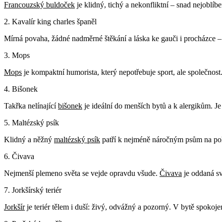
Francouzský buldoček
je klidný, tichý a nekonfliktní – snad nejoblíb
2. Kavalír king charles španěl
Mírná povaha, žádné nadměrné štěkání a láska ke gauči i procházce 
3. Mops
Mops
je kompaktní humorista, který nepotřebuje sport, ale společnost
4. Bišonek
Takřka nelínající
bišonek
je ideální do menších bytů a k alergikům. Je 
5. Maltézský psík
Klidný a něžný
maltézský psík
patří k nejméně náročným psům na poh
6. Čivava
Nejmenší plemeno světa se vejde opravdu všude.
Čivava
je oddaná sv
7. Jorkšírský teriér
Jorkšír
je teriér tělem i duší: živý, odvážný a pozorný. V bytě spokoje