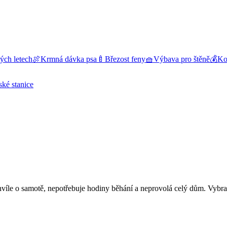
ých letech
🍖
Krmná dávka psa
🍼
Březost feny
🧺
Výbava pro štěně
💰
Kol
ské stanice
chvíle o samotě, nepotřebuje hodiny běhání a neprovolá celý dům. Vybr