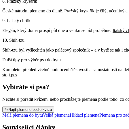
8. Pražský krysařík
České národní plemeno do dlaně.
Pražský krysařík
je čilý, učenlivý a
9. Italský chrtík
Elegán, který doma prospí půl dne a venku se rád proběhne.
Italský c
10. Shih-tzu
Shih-tzu
byl vyšlechtěn jako palácový společník – a v bytě se tak i
Další tipy pro výběr psa do bytu
Kompletní přehled včetně hodnocení štěkavosti a samostatnosti najde
stojí pes
.
Vybíráte si psa?
Nechte si poradit kvízem, nebo procházejte plemena podle toho, co o
🐾
Najít plemeno podle kvízu
Malá plemena do bytu
Velká plemena
Hlídací plemena
Plemena pro zač
Související články