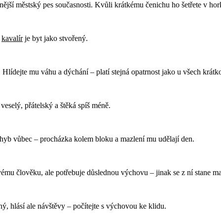
enější městský pes současnosti. Kvůli krátkému čenichu ho šetřete v hor
–
kavalír
je byt jako stvořený.
. Hlídejte mu váhu a dýchání – platí stejná opatrnost jako u všech krát
veselý, přátelský a štěká spíš méně.
yb vůbec – procházka kolem bloku a mazlení mu udělají den.
ému člověku, ale potřebuje důslednou výchovu – jinak se z ní stane ma
ný, hlásí ale návštěvy – počítejte s výchovou ke klidu.