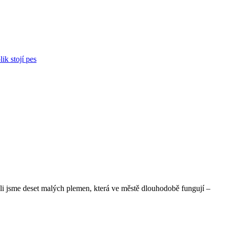
ik stojí pes
ali jsme deset malých plemen, která ve městě dlouhodobě fungují –