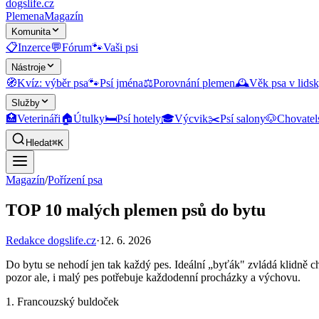
dogslife
.cz
Plemena
Magazín
Komunita
📋
Inzerce
💬
Fórum
🐾
Vaši psi
Nástroje
🧭
Kvíz: výběr psa
🐾
Psí jména
⚖️
Porovnání plemen
🕰️
Věk psa v lidsk
Služby
🏥
Veterináři
🏠
Útulky
🛏️
Psí hotely
🎓
Výcvik
✂️
Psí salony
🐶
Chovatel
Hledat
⌘K
Magazín
/
Pořízení psa
TOP 10 malých plemen psů do bytu
Redakce dogslife.cz
·
12. 6. 2026
Do bytu se nehodí jen tak každý pes. Ideální „byťák" zvládá klidně 
pozor ale, i malý pes potřebuje každodenní procházky a výchovu.
1. Francouzský buldoček