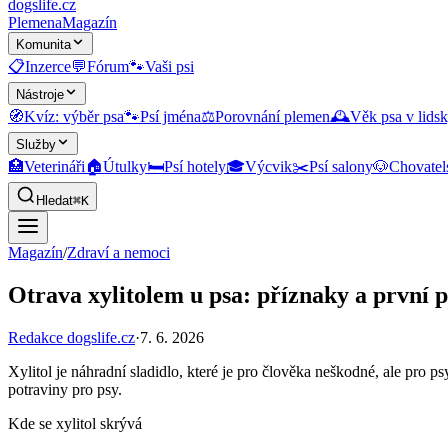
dogslife
.cz
Plemena
Magazín
Komunita
📋
Inzerce
💬
Fórum
🐾
Vaši psi
Nástroje
🧭
Kvíz: výběr psa
🐾
Psí jména
⚖️
Porovnání plemen
🕰️
Věk psa v lidsk
Služby
🏥
Veterináři
🏠
Útulky
🛏️
Psí hotely
🎓
Výcvik
✂️
Psí salony
🐶
Chovatel
Hledat
⌘K
Magazín
/
Zdraví a nemoci
Otrava xylitolem u psa: příznaky a první
Redakce dogslife.cz
·
7. 6. 2026
Xylitol je náhradní sladidlo, které je pro člověka neškodné, ale pro 
potraviny pro psy.
Kde se xylitol skrývá