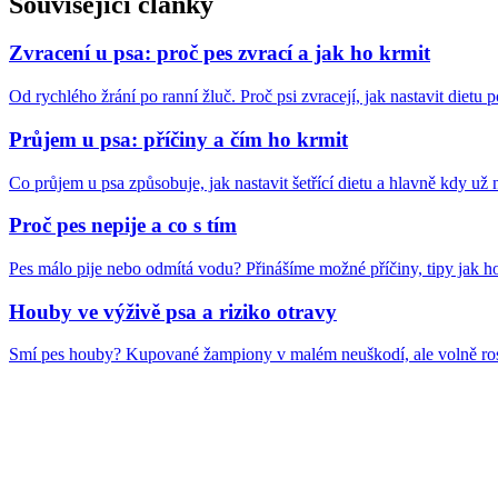
Související články
Zvracení u psa: proč pes zvrací a jak ho krmit
Od rychlého žrání po ranní žluč. Proč psi zvracejí, jak nastavit dietu p
Průjem u psa: příčiny a čím ho krmit
Co průjem u psa způsobuje, jak nastavit šetřící dietu a hlavně kdy už ne
Proč pes nepije a co s tím
Pes málo pije nebo odmítá vodu? Přinášíme možné příčiny, tipy jak ho 
Houby ve výživě psa a riziko otravy
Smí pes houby? Kupované žampiony v malém neuškodí, ale volně ros