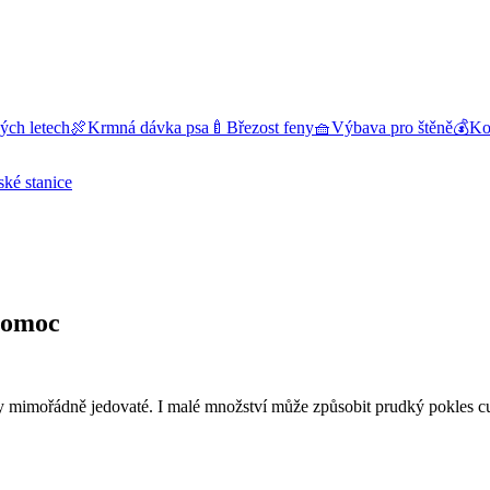
ých letech
🍖
Krmná dávka psa
🍼
Březost feny
🧺
Výbava pro štěně
💰
Kol
ské stanice
 pomoc
psy mimořádně jedovaté. I malé množství může způsobit prudký pokles cu