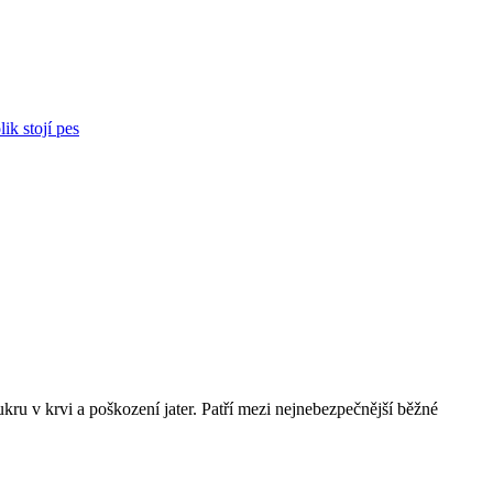
ik stojí pes
kru v krvi a poškození jater. Patří mezi nejnebezpečnější běžné