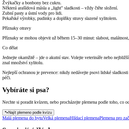
Žvýkačky a bonbony bez cukru.
Některá arašídová másla a „light" sladkosti – vždy čtěte složení.
Zubní pasty a ústní vody pro lidi.
Pekařské výrobky, pudinky a doplňky stravy slazené xylitolem.
Příznaky otravy
Příznaky se mohou objevit už během 15–30 minut: slabost, malátnost, v
Co dělat
Jednejte okamžitě – jde o akutní stav. Volejte veterináře nebo nejbliž
znal množství xylitolu.
Nejlepší ochranou je prevence: nikdy nedávejte psovi lidské sladkost
péči.
Vybíráte si psa?
Nechte si poradit kvízem, nebo procházejte plemena podle toho, co o
🐾
Najít plemeno podle kvízu
Malá plemena do bytu
Velká plemena
Hlídací plemena
Plemena pro zač