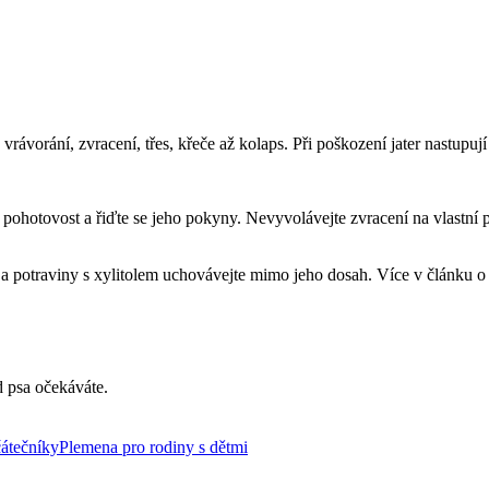
rávorání, zvracení, třes, křeče až kolaps. Při poškození jater nastupují
ší pohotovost a řiďte se jeho pokyny. Nevyvolávejte zvracení na vlastní
i a potraviny s xylitolem uchovávejte mimo jeho dosah. Více v článku 
d psa očekáváte.
átečníky
Plemena pro rodiny s dětmi