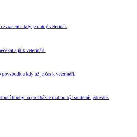
o zvracení a kdy je nutný veterinář.
čekat a jít k veterináři.
povzbudit a kdy už je čas k veterináři.
toucí houby na procházce mohou být smrtelně jedovaté.