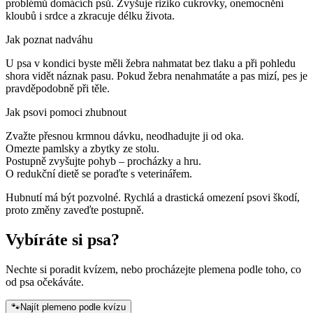
problémů domácích psů. Zvyšuje riziko cukrovky, onemocnění
kloubů i srdce a zkracuje délku života.
Jak poznat nadváhu
U psa v kondici byste měli žebra nahmatat bez tlaku a při pohledu
shora vidět náznak pasu. Pokud žebra nenahmatáte a pas mizí, pes je
pravděpodobně při těle.
Jak psovi pomoci zhubnout
Zvažte přesnou krmnou dávku, neodhadujte ji od oka.
Omezte pamlsky a zbytky ze stolu.
Postupně zvyšujte pohyb – procházky a hru.
O redukční dietě se poraďte s veterinářem.
Hubnutí má být pozvolné. Rychlá a drastická omezení psovi škodí,
proto změny zaveďte postupně.
Vybíráte si psa?
Nechte si poradit kvízem, nebo procházejte plemena podle toho, co
od psa očekáváte.
🐾
Najít plemeno podle kvízu