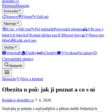
dogslife
.cz
Plemena
Magazín
Komunita
📋
Inzerce
💬
Fórum
🐾
Vaši psi
Nástroje
🧭
Kvíz: výběr psa
🐾
Psí jména
⚖️
Porovnání plemen
🕰️
Věk psa v
lidských letech
🍖
Krmná dávka psa
🍼
Březost feny
🧺
Výbava pro
štěně
💰
Kolik stojí pes
Služby
🏥
Veterináři
🏠
Útulky
🛏️
Psí hotely
🎓
Výcvik
✂️
Psí salony
🐶
Chovatelské stanice
Hledat
⌘K
Magazín
/
Výživa a krmení
Obezita u psů: jak ji poznat a co s ní
Redakce dogslife.cz
·
7. 6. 2026
Nadváha je jedním z nejčastějších a přitom dobře řešitelných