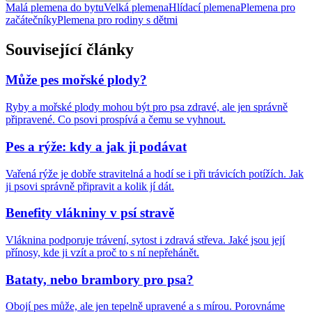
Malá plemena do bytu
Velká plemena
Hlídací plemena
Plemena pro
začátečníky
Plemena pro rodiny s dětmi
Související články
Může pes mořské plody?
Ryby a mořské plody mohou být pro psa zdravé, ale jen správně
připravené. Co psovi prospívá a čemu se vyhnout.
Pes a rýže: kdy a jak ji podávat
Vařená rýže je dobře stravitelná a hodí se i při trávicích potížích. Jak
ji psovi správně připravit a kolik jí dát.
Benefity vlákniny v psí stravě
Vláknina podporuje trávení, sytost i zdravá střeva. Jaké jsou její
přínosy, kde ji vzít a proč to s ní nepřehánět.
Bataty, nebo brambory pro psa?
Obojí pes může, ale jen tepelně upravené a s mírou. Porovnáme