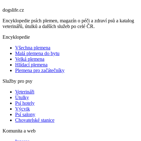
dogslife
.cz
Encyklopedie psích plemen, magazín o péči a zdraví psů a katalog
veterinářů, útulků a dalších služeb po celé ČR.
Encyklopedie
Všechna plemena
Malá plemena do bytu
Velká plemena
Hlídací plemena
Plemena pro začátečníky
Služby pro psy
Veterináři
Útulky
Psí hotely
Výcvik
Psí salony
Chovatelské stanice
Komunita a web