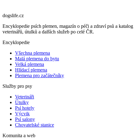
dogslife
.cz
Encyklopedie psích plemen, magazín o péči a zdraví psů a katalog
veterinářů, útulků a dalších služeb po celé ČR.
Encyklopedie
Všechna plemena
Malá plemena do bytu
Velká plemena
Hlídací plemena
Plemena pro začátečníky
Služby pro psy
Veterináři
Útulky
Psí hotely
Výcvik
Psí salony
Chovatelské stanice
Komunita a web