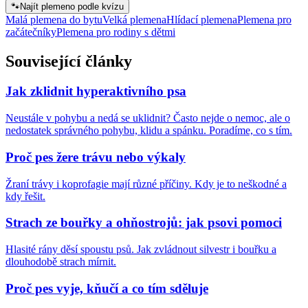
🐾
Najít plemeno podle kvízu
Malá plemena do bytu
Velká plemena
Hlídací plemena
Plemena pro
začátečníky
Plemena pro rodiny s dětmi
Související články
Jak zklidnit hyperaktivního psa
Neustále v pohybu a nedá se uklidnit? Často nejde o nemoc, ale o
nedostatek správného pohybu, klidu a spánku. Poradíme, co s tím.
Proč pes žere trávu nebo výkaly
Žraní trávy i koprofagie mají různé příčiny. Kdy je to neškodné a
kdy řešit.
Strach ze bouřky a ohňostrojů: jak psovi pomoci
Hlasité rány děsí spoustu psů. Jak zvládnout silvestr i bouřku a
dlouhodobě strach mírnit.
Proč pes vyje, kňučí a co tím sděluje