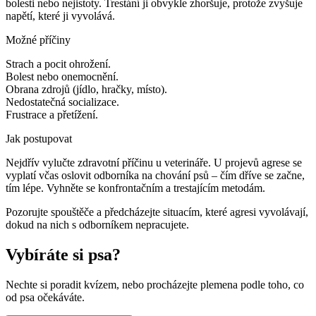
bolesti nebo nejistoty. Trestání ji obvykle zhoršuje, protože zvyšuje
napětí, které ji vyvolává.
Možné příčiny
Strach a pocit ohrožení.
Bolest nebo onemocnění.
Obrana zdrojů (jídlo, hračky, místo).
Nedostatečná socializace.
Frustrace a přetížení.
Jak postupovat
Nejdřív vylučte zdravotní příčinu u veterináře. U projevů agrese se
vyplatí včas oslovit odborníka na chování psů – čím dříve se začne,
tím lépe. Vyhněte se konfrontačním a trestajícím metodám.
Pozorujte spouštěče a předcházejte situacím, které agresi vyvolávají,
dokud na nich s odborníkem nepracujete.
Vybíráte si psa?
Nechte si poradit kvízem, nebo procházejte plemena podle toho, co
od psa očekáváte.