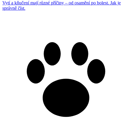
Vytí a kňučení mají různé příčiny – od osamění po bolest. Jak je
správně číst.