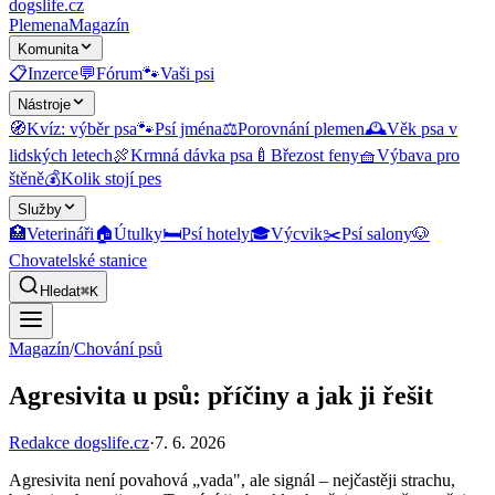
dogslife
.cz
Plemena
Magazín
Komunita
📋
Inzerce
💬
Fórum
🐾
Vaši psi
Nástroje
🧭
Kvíz: výběr psa
🐾
Psí jména
⚖️
Porovnání plemen
🕰️
Věk psa v
lidských letech
🍖
Krmná dávka psa
🍼
Březost feny
🧺
Výbava pro
štěně
💰
Kolik stojí pes
Služby
🏥
Veterináři
🏠
Útulky
🛏️
Psí hotely
🎓
Výcvik
✂️
Psí salony
🐶
Chovatelské stanice
Hledat
⌘K
Magazín
/
Chování psů
Agresivita u psů: příčiny a jak ji řešit
Redakce dogslife.cz
·
7. 6. 2026
Agresivita není povahová „vada", ale signál – nejčastěji strachu,