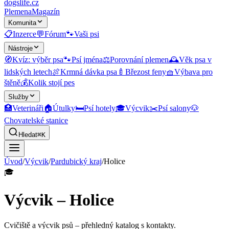
dogslife
.cz
Plemena
Magazín
Komunita
📋
Inzerce
💬
Fórum
🐾
Vaši psi
Nástroje
🧭
Kvíz: výběr psa
🐾
Psí jména
⚖️
Porovnání plemen
🕰️
Věk psa v
lidských letech
🍖
Krmná dávka psa
🍼
Březost feny
🧺
Výbava pro
štěně
💰
Kolik stojí pes
Služby
🏥
Veterináři
🏠
Útulky
🛏️
Psí hotely
🎓
Výcvik
✂️
Psí salony
🐶
Chovatelské stanice
Hledat
⌘K
Úvod
/
Výcvik
/
Pardubický kraj
/
Holice
🎓
Výcvik – Holice
Cvičiště a výcvik psů
– přehledný katalog s kontakty.