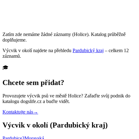
Zatím zde nemáme žádné záznamy
(Holice)
. Katalog průběžně
doplňujeme.
Výcvik
v okolí najdete na přehledu
Pardubický kraj
– celkem
12
záznamů
.
🎓
Chcete sem přidat?
Provozujete
výcvik psů
ve městě Holice
? Zařaďte svůj podnik do
katalogu dogslife.cz a buďte vidět.
Kontaktujte nás
→
Výcvik v okolí (Pardubický kraj)
Pardubice
3
Moravská