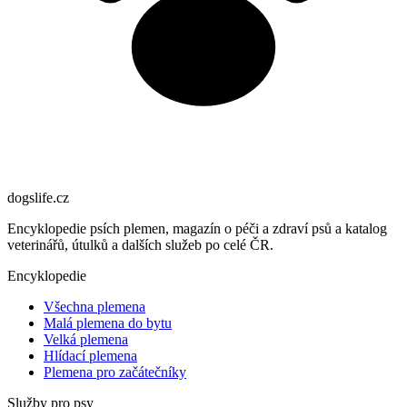
dogslife
.cz
Encyklopedie psích plemen, magazín o péči a zdraví psů a katalog
veterinářů, útulků a dalších služeb po celé ČR.
Encyklopedie
Všechna plemena
Malá plemena do bytu
Velká plemena
Hlídací plemena
Plemena pro začátečníky
Služby pro psy