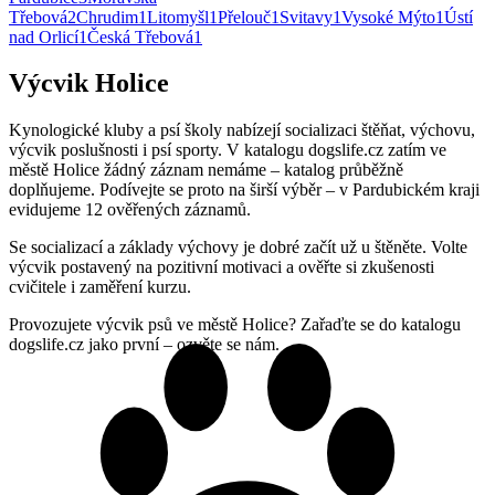
Třebová
2
Chrudim
1
Litomyšl
1
Přelouč
1
Svitavy
1
Vysoké Mýto
1
Ústí
nad Orlicí
1
Česká Třebová
1
Výcvik Holice
Kynologické kluby a psí školy nabízejí socializaci štěňat, výchovu,
výcvik poslušnosti i psí sporty. V katalogu dogslife.cz zatím ve
městě Holice žádný záznam nemáme – katalog průběžně
doplňujeme. Podívejte se proto na širší výběr – v Pardubickém kraji
evidujeme 12 ověřených záznamů.
Se socializací a základy výchovy je dobré začít už u štěněte. Volte
výcvik postavený na pozitivní motivaci a ověřte si zkušenosti
cvičitele i zaměření kurzu.
Provozujete výcvik psů ve městě Holice? Zařaďte se do katalogu
dogslife.cz jako první – ozvěte se nám.