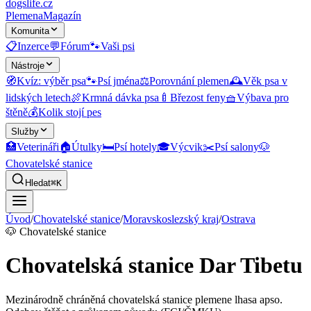
dogslife
.cz
Plemena
Magazín
Komunita
📋
Inzerce
💬
Fórum
🐾
Vaši psi
Nástroje
🧭
Kvíz: výběr psa
🐾
Psí jména
⚖️
Porovnání plemen
🕰️
Věk psa v
lidských letech
🍖
Krmná dávka psa
🍼
Březost feny
🧺
Výbava pro
štěně
💰
Kolik stojí pes
Služby
🏥
Veterináři
🏠
Útulky
🛏️
Psí hotely
🎓
Výcvik
✂️
Psí salony
🐶
Chovatelské stanice
Hledat
⌘K
Úvod
/
Chovatelské stanice
/
Moravskoslezský kraj
/
Ostrava
🐶
Chovatelské stanice
Chovatelská stanice Dar Tibetu
Mezinárodně chráněná chovatelská stanice plemene lhasa apso.