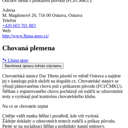
Odchov štěňat s průkazem původu (FCI/ČMKU).
Adresa
M. Magdonové 26, 716 00 Ostrava
, Ostrava
Telefon
+420 603 701 883
Web
http://www.lhasa-apso.cz/
Chovaná plemena
🐾
Lhasa apso
Navrhnout úpravu tohoto záznamu
Chovatelská stanice Dar Tibetu působí ve městě Ostrava a najdete
jej v katalogu psích služeb na dogslife.cz. Chovatelské stanice se
věnují plánovanému chovu psů s průkazem původu (FCI/ČMKU).
Štěňata z registrovaného chovu pocházejí od rodičů se zdravotními
testy a vyrůstají pod kontrolou chovatelského klubu.
Na co se chovatele zeptat
Chtějte vidět matku štěňat i prostředí, kde vrh vyrůstá.
Žádejte doklady o zdravotních testech rodičů a průkaz původu.
Ptejte se na socializaci štěňat a podmínky kupní smlouvy.