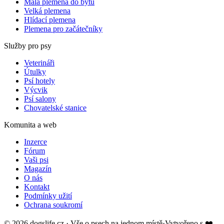
Malá plemena do bytu
Velká plemena
Hlídací plemena
Plemena pro začátečníky
Služby pro psy
Veterináři
Útulky
Psí hotely
Výcvik
Psí salony
Chovatelské stanice
Komunita a web
Inzerce
Fórum
Vaši psi
Magazín
O nás
Kontakt
Podmínky užití
Ochrana soukromí
©
2026
dogslife.cz · Vše o psech na jednom místě
·
Vytvořeno s
❤️