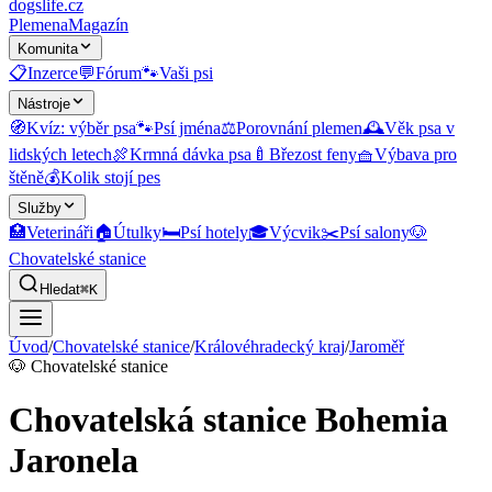
dogslife
.cz
Plemena
Magazín
Komunita
📋
Inzerce
💬
Fórum
🐾
Vaši psi
Nástroje
🧭
Kvíz: výběr psa
🐾
Psí jména
⚖️
Porovnání plemen
🕰️
Věk psa v
lidských letech
🍖
Krmná dávka psa
🍼
Březost feny
🧺
Výbava pro
štěně
💰
Kolik stojí pes
Služby
🏥
Veterináři
🏠
Útulky
🛏️
Psí hotely
🎓
Výcvik
✂️
Psí salony
🐶
Chovatelské stanice
Hledat
⌘K
Úvod
/
Chovatelské stanice
/
Královéhradecký kraj
/
Jaroměř
🐶
Chovatelské stanice
Chovatelská stanice Bohemia
Jaronela