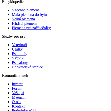
Encyklopedie
Všechna plemena
Malá plemena do bytu
Velká plemena
Hlídací plemena
Plemena pro začátečníky
Služby pro psy
Veterináři
Útulky
Psí hotely
Výcvik
Psí salony
Chovatelské stanice
Komunita a web
Inzerce
Fórum
Vaši psi
Magazín
O nás
Kontakt
Podmínky užití