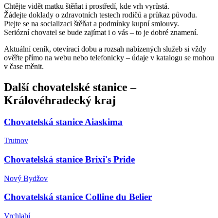
Chtějte vidět matku štěňat i prostředí, kde vrh vyrůstá.
Žádejte doklady o zdravotních testech rodičů a průkaz původu.
Ptejte se na socializaci štěňat a podmínky kupní smlouvy.
Seriózní chovatel se bude zajímat i o vás – to je dobré znamení.
Aktuální ceník, otevírací dobu a rozsah nabízených služeb si vždy
ověřte přímo na webu nebo telefonicky – údaje v katalogu se mohou
v čase měnit.
Další
chovatelské stanice
–
Královéhradecký kraj
Chovatelská stanice Aiaskima
Trutnov
Chovatelská stanice Brixi's Pride
Nový Bydžov
Chovatelská stanice Colline du Belier
Vrchlabí