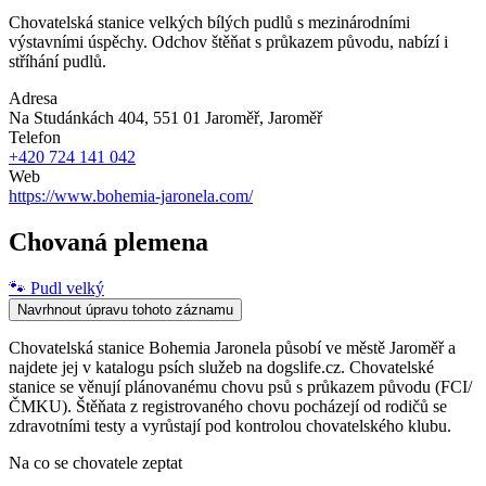
Chovatelská stanice velkých bílých pudlů s mezinárodními
výstavními úspěchy. Odchov štěňat s průkazem původu, nabízí i
stříhání pudlů.
Adresa
Na Studánkách 404, 551 01 Jaroměř
, Jaroměř
Telefon
+420 724 141 042
Web
https://www.bohemia-jaronela.com/
Chovaná plemena
🐾
Pudl velký
Navrhnout úpravu tohoto záznamu
Chovatelská stanice Bohemia Jaronela působí ve městě Jaroměř a
najdete jej v katalogu psích služeb na dogslife.cz. Chovatelské
stanice se věnují plánovanému chovu psů s průkazem původu (FCI/
ČMKU). Štěňata z registrovaného chovu pocházejí od rodičů se
zdravotními testy a vyrůstají pod kontrolou chovatelského klubu.
Na co se chovatele zeptat