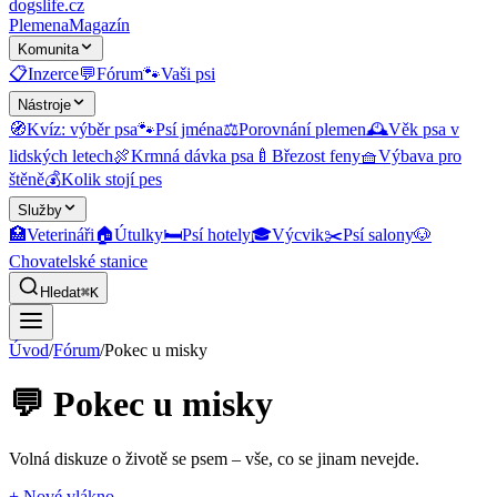
dogslife
.cz
Plemena
Magazín
Komunita
📋
Inzerce
💬
Fórum
🐾
Vaši psi
Nástroje
🧭
Kvíz: výběr psa
🐾
Psí jména
⚖️
Porovnání plemen
🕰️
Věk psa v
lidských letech
🍖
Krmná dávka psa
🍼
Březost feny
🧺
Výbava pro
štěně
💰
Kolik stojí pes
Služby
🏥
Veterináři
🏠
Útulky
🛏️
Psí hotely
🎓
Výcvik
✂️
Psí salony
🐶
Chovatelské stanice
Hledat
⌘K
Úvod
/
Fórum
/
Pokec u misky
💬
Pokec u misky
Volná diskuze o životě se psem – vše, co se jinam nevejde.
+ Nové vlákno