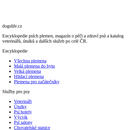
dogslife
.cz
Encyklopedie psích plemen, magazín o péči a zdraví psů a katalog
veterinářů, útulků a dalších služeb po celé ČR.
Encyklopedie
Všechna plemena
Malá plemena do bytu
Velká plemena
Hlídací plemena
Plemena pro začátečníky
Služby pro psy
Veterináři
Útulky
Psí hotely
Výcvik
Psí salony
Chovatelské stanice